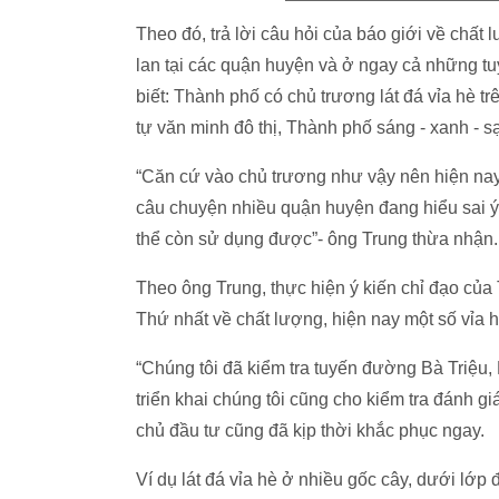
Theo đó, trả lời câu hỏi của báo giới về chất 
lan tại các quận huyện và ở ngay cả những t
biết: Thành phố có chủ trương lát đá vỉa hè t
tự văn minh đô thị, Thành phố sáng - xanh - s
“Căn cứ vào chủ trương như vậy nên hiện nay 
câu chuyện nhiều quận huyện đang hiểu sai ý 
thể còn sử dụng được”- ông Trung thừa nhận.
Theo ông Trung, thực hiện ý kiến chỉ đạo của
Thứ nhất về chất lượng, hiện nay một số vỉa 
“Chúng tôi đã kiểm tra tuyến đường Bà Triệu, 
triển khai chúng tôi cũng cho kiểm tra đánh g
chủ đầu tư cũng đã kịp thời khắc phục ngay.
Ví dụ lát đá vỉa hè ở nhiều gốc cây, dưới lớp 