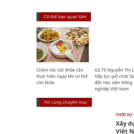
Có thể bạn quan tâm
Chăm sóc sức khỏe cần
GS.TS Nguyễn Thị 
thực hiện ngay khi cơ thể
tiếp tục giữ chức 
còn khỏe
đốc Học viện Nông
nghiệp Việt Nam
Tin cùng chuyên mục
THỜI SỰ
Xây d
Việt 