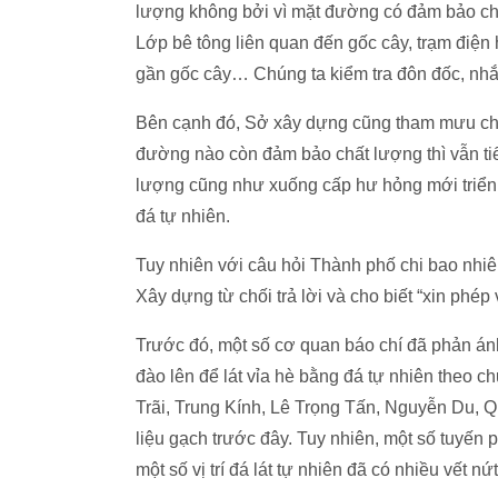
lượng không bởi vì mặt đường có đảm bảo chấ
Lớp bê tông liên quan đến gốc cây, trạm điện
gần gốc cây… Chúng ta kiểm tra đôn đốc, nh
Bên cạnh đó, Sở xây dựng cũng tham mưu cho
đường nào còn đảm bảo chất lượng thì vẫn ti
lượng cũng như xuống cấp hư hỏng mới triển kha
đá tự nhiên.
Tuy nhiên với câu hỏi Thành phố chi bao nhiêu 
Xây dựng từ chối trả lời và cho biết “xin phép 
Trước đó, một số cơ quan báo chí đã phản án
đào lên để lát vỉa hè bằng đá tự nhiên theo 
Trãi, Trung Kính, Lê Trọng Tấn, Nguyễn Du, Qua
liệu gạch trước đây. Tuy nhiên, một số tuyến
một số vị trí đá lát tự nhiên đã có nhiều vết nứt