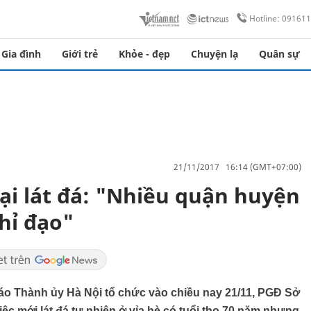
Hotline: 09161
Gia đình
Giới trẻ
Khỏe - đẹp
Chuyện lạ
Quân sự
21/11/2017 16:14 (GMT+07:00)
ại lát đá: "Nhiều quận huyện
chỉ đạo"
iáo Thành ủy Hà Nội tổ chức vào chiều nay 21/11, PGĐ Sở
iệc mới lát đá tự nhiên ở vỉa hè có tuổi thọ 70 năm nhưng