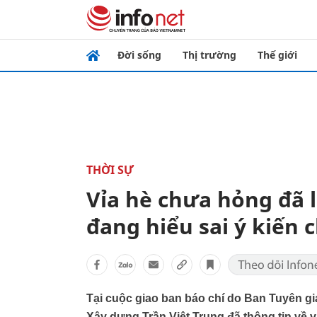
Đời sống
Thị trường
Thế giới
THỜI SỰ
Vỉa hè chưa hỏng đã l
đang hiểu sai ý kiến 
Tại cuộc giao ban báo chí do Ban Tuyên g
Xây dựng Trần Việt Trung đã thông tin về v