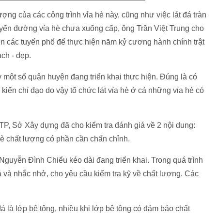
lượng của các công trình vỉa hè này, cũng như việc lát đá tràn
uyến đường vỉa hè chưa xuống cấp, ông Trần Việt Trung cho
rên các tuyến phố để thực hiện năm kỷ cương hành chính trật
ạch - đẹp.
một số quận huyện đang triển khai thực hiện. Đúng là có
kiến chỉ đạo do vậy tổ chức lát vỉa hè ở cả những vỉa hè có
 TP, Sở Xây dựng đã cho kiểm tra đánh giá về 2 nội dung:
hè chất lượng có phần cần chấn chỉnh.
Nguyễn Đình Chiểu kéo dài đang triển khai. Trong quá trình
iá và nhắc nhở, cho yêu cầu kiểm tra kỹ về chất lượng. Các
đá là lớp bê tông, nhiều khi lớp bê tông có đảm bảo chất