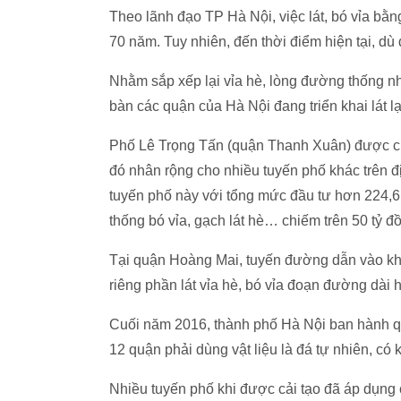
Theo lãnh đạo TP Hà Nội, việc lát, bó vỉa bằn
70 năm. Tuy nhiên, đến thời điểm hiện tại, dù 
Nhằm sắp xếp lại vỉa hè, lòng đường thống nh
bàn các quận của Hà Nội đang triển khai lát lạ
Phố Lê Trọng Tấn (quận Thanh Xuân) được chọ
đó nhân rộng cho nhiều tuyến phố khác trên 
tuyến phố này với tổng mức đầu tư hơn 224,6 
thống bó vỉa, gạch lát hè… chiếm trên 50 tỷ đ
Tại quận Hoàng Mai, tuyến đường dẫn vào khu
riêng phần lát vỉa hè, bó vỉa đoạn đường dài h
Cuối năm 2016, thành phố Hà Nội ban hành qu
12 quận phải dùng vật liệu là đá tự nhiên, c
Nhiều tuyến phố khi được cải tạo đã áp dụng 