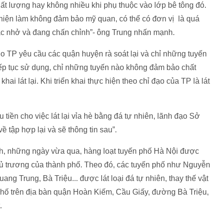
t lượng hay không nhiều khi phụ thuộc vào lớp bê tông đó.
 hiện làm không đảm bảo mỹ quan, có thể có đơn vị là quá
ắc nhở và đang chấn chỉnh”- ông Trung nhấn mạnh.
 TP yêu cầu các quận huyện rà soát lại và chỉ những tuyến
ếp tục sử dụng, chỉ những tuyến nào không đảm bảo chất
i lát lại. Khi triển khai thực hiện theo chỉ đạo của TP là lát
tiền cho việc lát lại vỉa hè bằng đá tự nhiên, lãnh đạo Sở
về tập hợp lại và sẽ thông tin sau”.
h, những ngày vừa qua, hàng loạt tuyến phố Hà Nội được
chủ trương của thành phố. Theo đó, các tuyến phố như Nguyễn
ng Trung, Bà Triệu... được lát loại đá tự nhiên, thay thế vật
 phố trên địa bàn quận Hoàn Kiếm, Cầu Giấy, đường Bà Triệu,
.