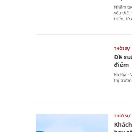
Nhằm tạo
yếu thế,
triển, t
THỜI SỰ
Đề xu
điểm
Bà Rịa -
thị trườ
THỜI SỰ
Khách