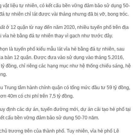
g vật liệu tự nhiên, có kết cấu bền vững đảm bảo sử dụng 50-
đá tự nhiên chỉ lát được vài tháng nhưng đã bị vỡ, bong tróc.
ất ở 12 quận từ nay đến năm 2020, nhiều tuyến phố trên địa
i vỉa hè bằng đá tự nhiên thay vì gạch như trước đây.
n là tuyến phố kiểu mẫu lát vỉa hè bằng đá tự nhiên, sau
địa bàn 12 quận. Được đưa vào sử dụng vào tháng 5.2016,
tỷ đồng, chỉ riêng các hạng mục như hệ thống chiếu sáng, hệ
ồng.
 Trung tâm hành chính quận có tổng mức đầu tư 59 tỷ đồng,
ơn 40m có chi phí trên 7,5 tỷ đồng.
y định các dự án, tuyến đường mới, dự án cải tạo hè phố tại
ó kết cấu bền vững đảm bảo sử dụng 50-70 năm.
chủ trương trên của thành phố. Tuy nhiên, vỉa hè phố Lê