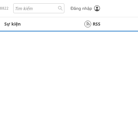
18822
Đăng nhập
Sự kiện
RSS