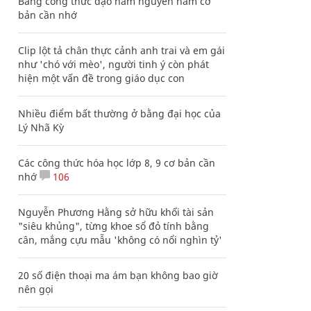
Bảng công thức đạo hàm nguyên hàm cơ
bản cần nhớ
Clip lột tả chân thực cảnh anh trai và em gái
như 'chó với mèo', người tinh ý còn phát
hiện một vấn đề trong giáo dục con
Nhiều điểm bất thường ở bằng đại học của
Lý Nhã Kỳ
Các công thức hóa học lớp 8, 9 cơ bản cần
nhớ
106
Nguyễn Phương Hằng sở hữu khối tài sản
"siêu khủng", từng khoe sổ đỏ tính bằng
cân, mắng cựu mẫu 'không có nổi nghìn tỷ'
20 số điện thoại ma ám bạn không bao giờ
nên gọi