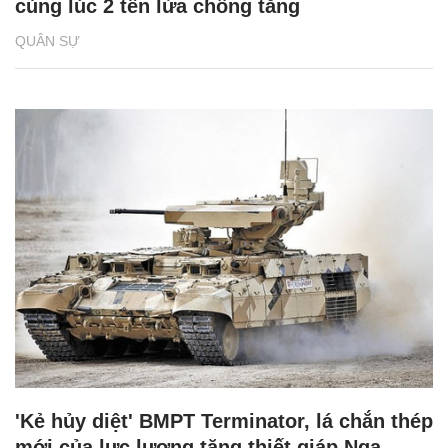
cùng lúc 2 tên lửa chống tăng
QUÂN SỰ
'Kẻ hủy diệt' BMPT Terminator, lá chắn thép
mới của lực lượng tăng thiết giáp Nga