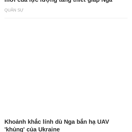
QUÂN SỰ
Khoảnh khắc lính dù Nga bắn hạ UAV
'khủng' của Ukraine