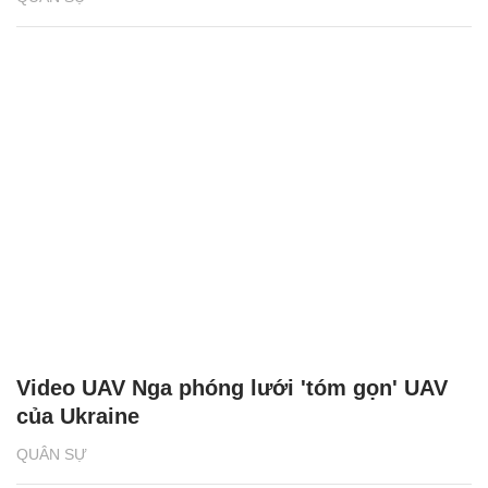
Video UAV Nga phóng lưới 'tóm gọn' UAV
của Ukraine
QUÂN SỰ