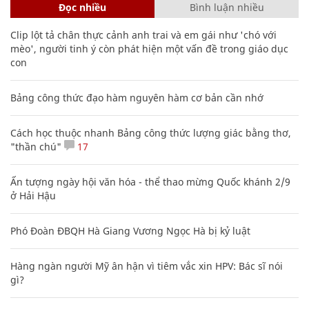
Đọc nhiều
Bình luận nhiều
Clip lột tả chân thực cảnh anh trai và em gái như 'chó với
mèo', người tinh ý còn phát hiện một vấn đề trong giáo dục
con
Bảng công thức đạo hàm nguyên hàm cơ bản cần nhớ
Cách học thuộc nhanh Bảng công thức lượng giác bằng thơ,
"thần chú"
17
Ấn tượng ngày hội văn hóa - thể thao mừng Quốc khánh 2/9
ở Hải Hậu
Phó Đoàn ĐBQH Hà Giang Vương Ngọc Hà bị kỷ luật
Hàng ngàn người Mỹ ân hận vì tiêm vắc xin HPV: Bác sĩ nói
gì?