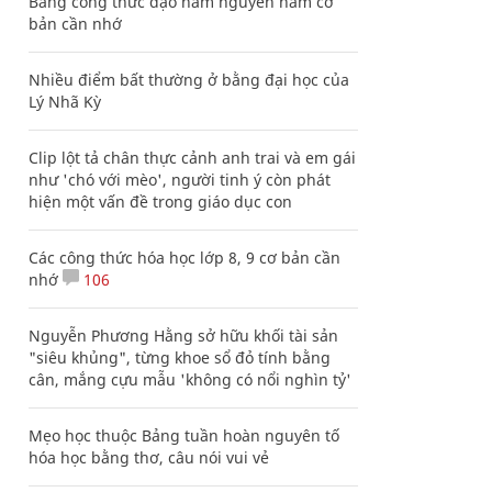
Bảng công thức đạo hàm nguyên hàm cơ
bản cần nhớ
Nhiều điểm bất thường ở bằng đại học của
Lý Nhã Kỳ
Clip lột tả chân thực cảnh anh trai và em gái
như 'chó với mèo', người tinh ý còn phát
hiện một vấn đề trong giáo dục con
Các công thức hóa học lớp 8, 9 cơ bản cần
nhớ
106
Nguyễn Phương Hằng sở hữu khối tài sản
"siêu khủng", từng khoe sổ đỏ tính bằng
cân, mắng cựu mẫu 'không có nổi nghìn tỷ'
Mẹo học thuộc Bảng tuần hoàn nguyên tố
hóa học bằng thơ, câu nói vui vẻ