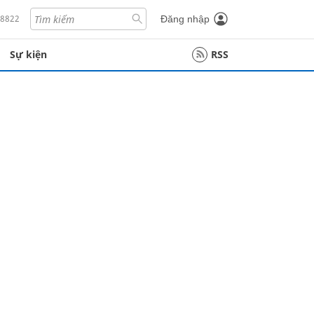
18822
Đăng nhập
Sự kiện
RSS