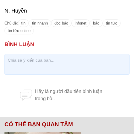
N. Huyền
Chủ đề:
tin
tin nhanh
đọc báo
infonet
báo
tin tức
tin tức online
CÓ THỂ BẠN QUAN TÂM