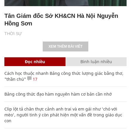
Tân Giám đốc Sở KH&CN Hà Nội Nguyễn
Hồng Sơn
THỜI SỰ
XEM THÊM BÀI VIẾT
Đọc nhiều
Bình luận nhiều
Cách học thuộc nhanh Bảng công thức lượng giác bằng thơ,
"thần chú"
17
Bảng công thức đạo hàm nguyên hàm cơ bản cần nhớ
Clip lột tả chân thực cảnh anh trai và em gái như 'chó với
mèo', người tinh ý còn phát hiện một vấn đề trong giáo dục
con