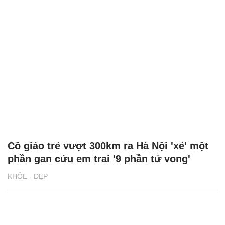
Cô giáo trẻ vượt 300km ra Hà Nội 'xẻ' một
phần gan cứu em trai '9 phần tử vong'
KHỎE - ĐẸP