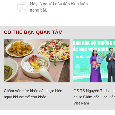
CÓ THỂ BẠN QUAN TÂM
Chăm sóc sức khỏe cần thực hiện
GS.TS Nguyễn Thị Lan ti
ngay khi cơ thể còn khỏe
chức Giám đốc Học viện
Việt Nam