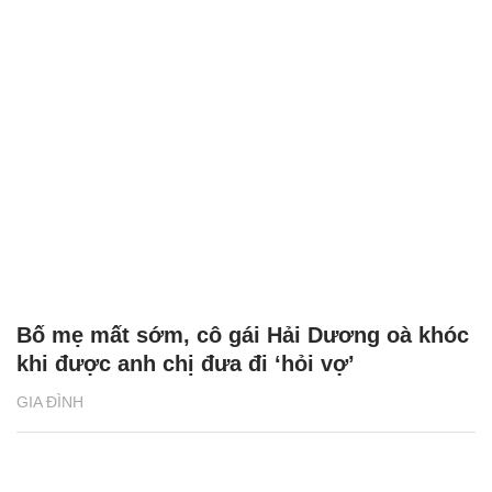
Bố mẹ mất sớm, cô gái Hải Dương oà khóc
khi được anh chị đưa đi ‘hỏi vợ’
GIA ĐÌNH