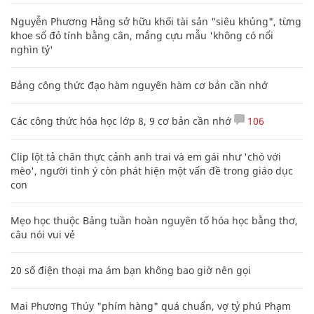
Nguyễn Phương Hằng sở hữu khối tài sản "siêu khủng", từng
khoe sổ đỏ tính bằng cân, mắng cựu mẫu 'không có nổi
nghìn tỷ'
Bảng công thức đạo hàm nguyên hàm cơ bản cần nhớ
Các công thức hóa học lớp 8, 9 cơ bản cần nhớ
106
Clip lột tả chân thực cảnh anh trai và em gái như 'chó với
mèo', người tinh ý còn phát hiện một vấn đề trong giáo dục
con
Mẹo học thuộc Bảng tuần hoàn nguyên tố hóa học bằng thơ,
câu nói vui vẻ
20 số điện thoại ma ám bạn không bao giờ nên gọi
Mai Phương Thúy "phím hàng" quá chuẩn, vợ tỷ phú Phạm