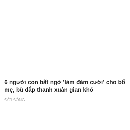
6 người con bất ngờ 'làm đám cưới' cho bố
mẹ, bù đắp thanh xuân gian khó
ĐỜI SỐNG