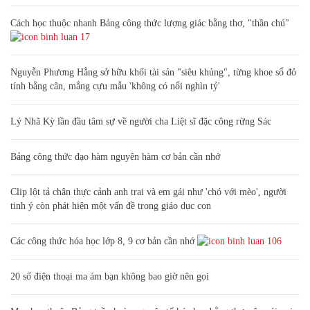
Cách học thuộc nhanh Bảng công thức lượng giác bằng thơ, "thần chú"
17
Nguyễn Phương Hằng sở hữu khối tài sản "siêu khủng", từng khoe sổ đỏ
tính bằng cân, mắng cựu mẫu 'không có nổi nghìn tỷ'
Lý Nhã Kỳ lần đầu tâm sự về người cha Liệt sĩ đặc công rừng Sác
Bảng công thức đạo hàm nguyên hàm cơ bản cần nhớ
Clip lột tả chân thực cảnh anh trai và em gái như 'chó với mèo', người
tinh ý còn phát hiện một vấn đề trong giáo dục con
Các công thức hóa học lớp 8, 9 cơ bản cần nhớ
106
20 số điện thoại ma ám bạn không bao giờ nên gọi