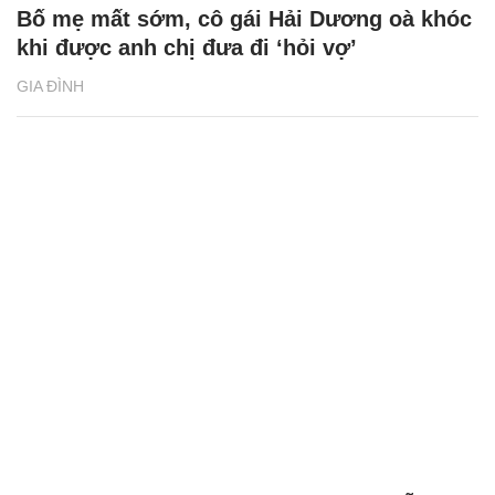
Bố mẹ mất sớm, cô gái Hải Dương oà khóc
khi được anh chị đưa đi ‘hỏi vợ’
GIA ĐÌNH