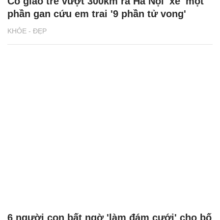
Cô giáo trẻ vượt 300km ra Hà Nội 'xẻ' một
phần gan cứu em trai '9 phần tử vong'
KHỎE - ĐẸP
6 người con bất ngờ 'làm đám cưới' cho bố