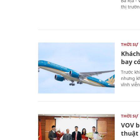
Bà Rịa -
thị trườ
THỜI SỰ
Khách
bay có
Trước kh
nhưng kh
vĩnh viễ
THỜI SỰ
VOV b
thuật