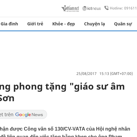
Hotline: 09161
Gia đình
Giới trẻ
Khỏe - đẹp
Chuyện lạ
Quân sự
25/08/2017 15:13 (GMT+07:00)
ng phong tặng "giáo sư âm
 Sơn
nhận được Công văn số 130/CV-VATA của Hội nghệ nhân
đề liên quan đến việc tặng bằng khen cho ông Phạm