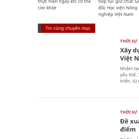
thực hiện ngay khi cơ thể
tiếp tục giữ chức 
còn khỏe
đốc Học viện Nông
nghiệp Việt Nam
Tin cùng chuyên mục
THỜI SỰ
Xây d
Việt 
Nhằm tạo
yếu thế,
triển, t
THỜI SỰ
Đề xu
điểm