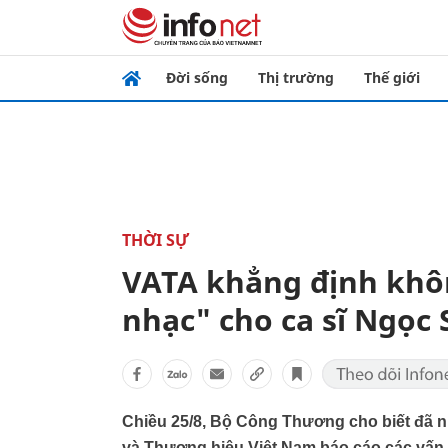
Đời sống
Thị trường
Thế giới
THỜI SỰ
VATA khẳng định khô
nhạc" cho ca sĩ Ngọc
Chiều 25/8, Bộ Công Thương cho biết đã 
và Thương hiệu Việt Nam báo cáo các vấn 