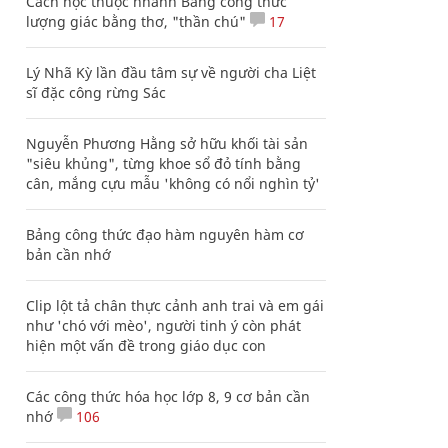
Cách học thuộc nhanh Bảng công thức
lượng giác bằng thơ, "thần chú"
17
Lý Nhã Kỳ lần đầu tâm sự về người cha Liệt
sĩ đặc công rừng Sác
Nguyễn Phương Hằng sở hữu khối tài sản
"siêu khủng", từng khoe sổ đỏ tính bằng
cân, mắng cựu mẫu 'không có nổi nghìn tỷ'
Bảng công thức đạo hàm nguyên hàm cơ
bản cần nhớ
Clip lột tả chân thực cảnh anh trai và em gái
như 'chó với mèo', người tinh ý còn phát
hiện một vấn đề trong giáo dục con
Các công thức hóa học lớp 8, 9 cơ bản cần
nhớ
106