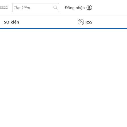
18822
Đăng nhập
Sự kiện
RSS