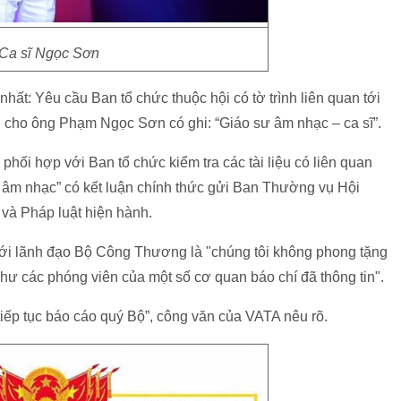
Ca sĩ Ngọc Sơn
ất: Yêu cầu Ban tổ chức thuộc hội có tờ trình liên quan tới
n cho ông Phạm Ngọc Sơn có ghi: “Giáo sư âm nhạc – ca sĩ”.
phối hợp với Ban tổ chức kiểm tra các tài liệu có liên quan
âm nhạc” có kết luận chính thức gửi Ban Thường vụ Hội
 và Pháp luật hiện hành.
ới lãnh đạo Bộ Công Thương là "chúng tôi không phong tặng
 các phóng viên của một số cơ quan báo chí đã thông tin".
 tiếp tục báo cáo quý Bộ”, công văn của VATA nêu rõ.