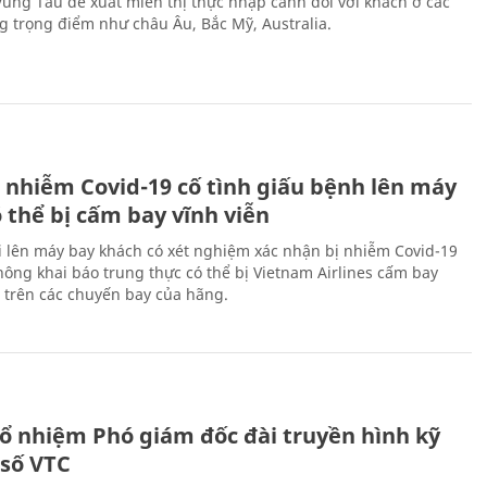
 Vũng Tàu đề xuất miễn thị thực nhập cảnh đối với khách ở các
ng trọng điểm như châu Âu, Bắc Mỹ, Australia.
 nhiễm Covid-19 cố tình giấu bệnh lên máy
 thể bị cấm bay vĩnh viễn
i lên máy bay khách có xét nghiệm xác nhận bị nhiễm Covid-19
ông khai báo trung thực có thể bị Vietnam Airlines cấm bay
n trên các chuyến bay của hãng.
ổ nhiệm Phó giám đốc đài truyền hình kỹ
 số VTC