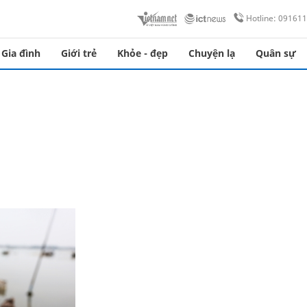
Hotline: 09161
Gia đình
Giới trẻ
Khỏe - đẹp
Chuyện lạ
Quân sự