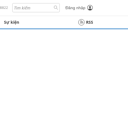
18822
Đăng nhập
Sự kiện
RSS