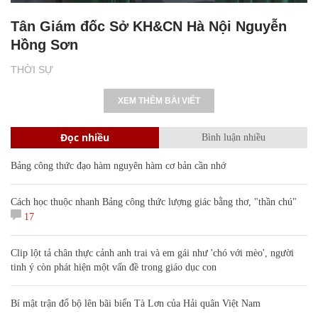
Tân Giám đốc Sở KH&CN Hà Nội Nguyễn
Hồng Sơn
THỜI SỰ
XEM THÊM BÀI VIẾT
Đọc nhiều
Bình luận nhiều
Bảng công thức đạo hàm nguyên hàm cơ bản cần nhớ
Cách học thuộc nhanh Bảng công thức lượng giác bằng thơ, "thần chú"
17
Clip lột tả chân thực cảnh anh trai và em gái như 'chó với mèo', người
tinh ý còn phát hiện một vấn đề trong giáo dục con
Bí mật trận đổ bộ lên bãi biển Tà Lơn của Hải quân Việt Nam