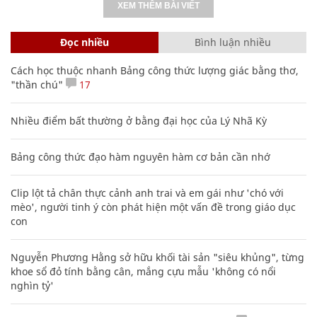
XEM THÊM BÀI VIẾT
Đọc nhiều
Bình luận nhiều
Cách học thuộc nhanh Bảng công thức lượng giác bằng thơ,
"thần chú"
17
Nhiều điểm bất thường ở bằng đại học của Lý Nhã Kỳ
Bảng công thức đạo hàm nguyên hàm cơ bản cần nhớ
Clip lột tả chân thực cảnh anh trai và em gái như 'chó với
mèo', người tinh ý còn phát hiện một vấn đề trong giáo dục
con
Nguyễn Phương Hằng sở hữu khối tài sản "siêu khủng", từng
khoe sổ đỏ tính bằng cân, mắng cựu mẫu 'không có nổi
nghìn tỷ'