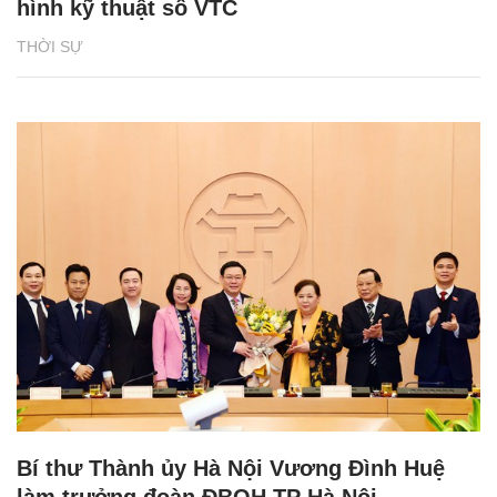
hình kỹ thuật số VTC
THỜI SỰ
Bí thư Thành ủy Hà Nội Vương Đình Huệ
làm trưởng đoàn ĐBQH TP Hà Nội