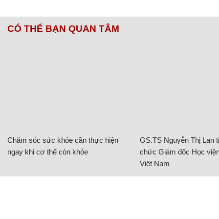
CÓ THỂ BẠN QUAN TÂM
Chăm sóc sức khỏe cần thực hiện
GS.TS Nguyễn Thị Lan ti
ngay khi cơ thể còn khỏe
chức Giám đốc Học viện
Việt Nam