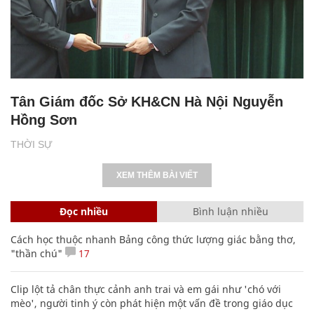
Tân Giám đốc Sở KH&CN Hà Nội Nguyễn
Hồng Sơn
THỜI SỰ
XEM THÊM BÀI VIẾT
Đọc nhiều
Bình luận nhiều
Cách học thuộc nhanh Bảng công thức lượng giác bằng thơ,
"thần chú"
17
Clip lột tả chân thực cảnh anh trai và em gái như 'chó với
mèo', người tinh ý còn phát hiện một vấn đề trong giáo dục