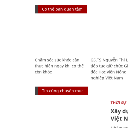
Có thể bạn quan tâm
Chăm sóc sức khỏe cần
GS.TS Nguyễn Thị 
thực hiện ngay khi cơ thể
tiếp tục giữ chức 
còn khỏe
đốc Học viện Nông
nghiệp Việt Nam
Tin cùng chuyên mục
THỜI SỰ
Xây d
Việt 
Nhằm tạo