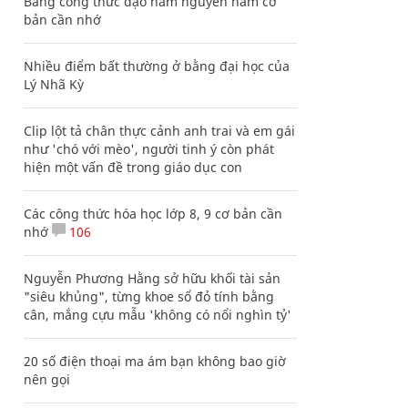
Bảng công thức đạo hàm nguyên hàm cơ
bản cần nhớ
Nhiều điểm bất thường ở bằng đại học của
Lý Nhã Kỳ
Clip lột tả chân thực cảnh anh trai và em gái
như 'chó với mèo', người tinh ý còn phát
hiện một vấn đề trong giáo dục con
Các công thức hóa học lớp 8, 9 cơ bản cần
nhớ
106
Nguyễn Phương Hằng sở hữu khối tài sản
"siêu khủng", từng khoe sổ đỏ tính bằng
cân, mắng cựu mẫu 'không có nổi nghìn tỷ'
20 số điện thoại ma ám bạn không bao giờ
nên gọi