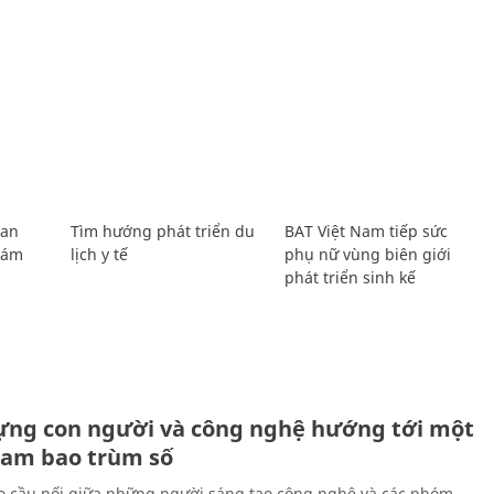
Lan
Tìm hướng phát triển du
BAT Việt Nam tiếp sức
Giám
lịch y tế
phụ nữ vùng biên giới
phát triển sinh kế
ựng con người và công nghệ hướng tới một
Nam bao trùm số
 cầu nối giữa những người sáng tạo công nghệ và các nhóm