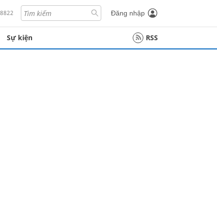
18822
Đăng nhập
Sự kiện
RSS