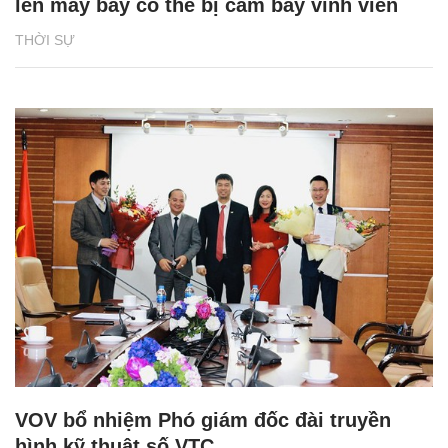
lên máy bay có thể bị cấm bay vĩnh viễn
THỜI SỰ
VOV bổ nhiệm Phó giám đốc đài truyền
hình kỹ thuật số VTC