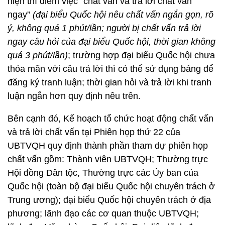
hiện thí điểm việc “chất vấn và trả lời chất vấn
ngay”
(đại biểu Quốc hội nêu chất vấn ngắn gọn, rõ
ý, không quá 1 phút/lần; người bị chất vấn trả lời
ngay câu hỏi của đại biểu Quốc hội, thời gian không
quá 3 phút/lần)
; trường hợp đại biểu Quốc hội chưa
thỏa mãn với câu trả lời thì có thể sử dụng bảng để
đăng ký tranh luận; thời gian hỏi và trả lời khi tranh
luận ngắn hơn quy định nêu trên.
Bên cạnh đó, Kế hoạch tổ chức hoạt động chất vấn
và trả lời chất vấn tại Phiên họp thứ 22 của
UBTVQH quy định thành phần tham dự phiên họp
chất vấn gồm: Thành viên UBTVQH; Thường trực
Hội đồng Dân tộc, Thường trực các Ủy ban của
Quốc hội (toàn bộ đại biểu Quốc hội chuyên trách ở
Trung ương); đại biểu Quốc hội chuyên trách ở địa
phương; lãnh đạo các cơ quan thuộc UBTVQH;