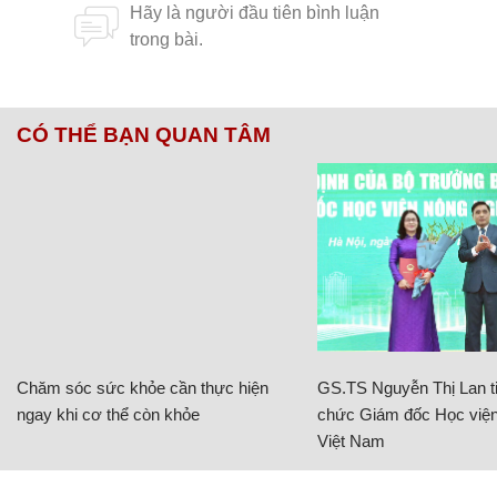
CÓ THỂ BẠN QUAN TÂM
Chăm sóc sức khỏe cần thực hiện
GS.TS Nguyễn Thị Lan ti
ngay khi cơ thể còn khỏe
chức Giám đốc Học viện
Việt Nam