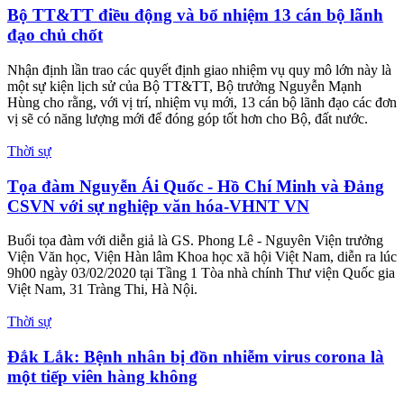
Bộ TT&TT điều động và bổ nhiệm 13 cán bộ lãnh
đạo chủ chốt
Nhận định lần trao các quyết định giao nhiệm vụ quy mô lớn này là
một sự kiện lịch sử của Bộ TT&TT, Bộ trưởng Nguyễn Mạnh
Hùng cho rằng, với vị trí, nhiệm vụ mới, 13 cán bộ lãnh đạo các đơn
vị sẽ có năng lượng mới để đóng góp tốt hơn cho Bộ, đất nước.
Thời sự
Tọa đàm Nguyễn Ái Quốc - Hồ Chí Minh và Đảng
CSVN với sự nghiệp văn hóa-VHNT VN
Buổi tọa đàm với diễn giả là GS. Phong Lê - Nguyên Viện trưởng
Viện Văn học, Viện Hàn lâm Khoa học xã hội Việt Nam, diễn ra lúc
9h00 ngày 03/02/2020 tại Tầng 1 Tòa nhà chính Thư viện Quốc gia
Việt Nam, 31 Tràng Thi, Hà Nội.
Thời sự
Đắk Lắk: Bệnh nhân bị đồn nhiễm virus corona là
một tiếp viên hàng không