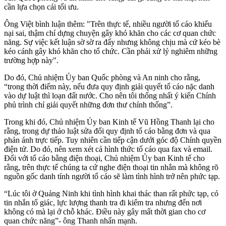
cần lựa chọn cái tối ưu.
Ông Việt bình luận thêm: "Trên thực tế, nhiều người tố cáo khiếu
nại sai, thậm chí dựng chuyện gây khó khăn cho các cơ quan chức
năng. Sự việc kết luận sờ sờ ra đấy nhưng không chịu mà cứ kéo bè
kéo cánh gây khó khăn cho tổ chức. Cần phải xử lý nghiêm những
trường hợp này".
Do đó, Chủ nhiệm Ủy ban Quốc phòng và An ninh cho rằng,
“trong thời điểm này, nếu đưa quy định giải quyết tố cáo nặc danh
vào dự luật thì loạn đất nước. Cho nên tôi thống nhất ý kiến Chính
phủ trình chỉ giải quyết những đơn thư chính thống”.
Trong khi đó, Chủ nhiệm Ủy ban Kinh tế Vũ Hồng Thanh lại cho
rằng, trong dự thảo luật sửa đổi quy định tố cáo bằng đơn và qua
phản ánh trực tiếp. Tuy nhiên cần tiếp cận dưới góc độ Chính quyền
điện tử. Do đó, nên xem xét cả hình thức tố cáo qua fax và email.
Đối với tố cáo bằng điện thoại, Chủ nhiệm Ủy ban Kinh tế cho
rằng, trên thực tế chúng ta cứ nghe điện thoại tin nhắn mà không rõ
nguồn gốc danh tính người tố cáo sẽ làm tình hình trở nên phức tạp.
“Lúc tôi ở Quảng Ninh khi tình hình khai thác than rất phức tạp, có
tin nhắn tố giác, lực lượng thanh tra đi kiểm tra nhưng đến nơi
không có mà lại ở chỗ khác. Điều này gây mất thời gian cho cơ
quan chức năng”- ông Thanh nhấn mạnh.