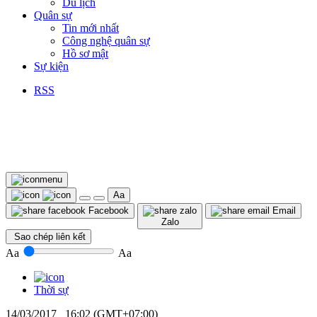
Du lịch
Quân sự
Tin mới nhất
Công nghệ quân sự
Hồ sơ mật
Sự kiện
RSS
Aa
Facebook
Email
Zalo
Sao chép liên kết
Aa
Aa
Thời sự
14/03/2017 16:02 (GMT+07:00)