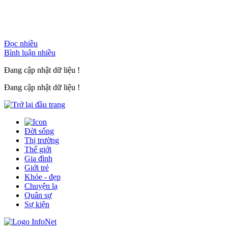
Đọc nhiều
Bình luận nhiều
Đang cập nhật dữ liệu !
Đang cập nhật dữ liệu !
Đời sống
Thị trường
Thế giới
Gia đình
Giới trẻ
Khỏe - đẹp
Chuyện lạ
Quân sự
Sự kiện