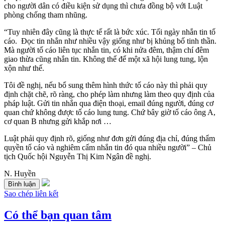
cho người dân có điều kiện sử dụng thì chưa đồng bộ với Luật
phòng chống tham nhũng.
“Tuy nhiên đây cũng là thực tế rất là bức xúc. Tối ngày nhắn tin tố
cáo. Đọc tin nhắn như nhiều vậy giống như bị khủng bố tinh thần.
Mà người tố cáo liên tục nhắn tin, có khi nửa đêm, thậm chí đêm
giao thừa cũng nhắn tin. Không thể để một xã hội lung tung, lộn
xộn như thế.
Tôi đề nghị, nếu bổ sung thêm hình thức tố cáo này thì phải quy
định chặt chẽ, rõ ràng, cho phép làm nhưng làm theo quy định của
pháp luật. Gửi tin nhắn qua điện thoại, email đúng người, đúng cơ
quan chứ không được tố cáo lung tung. Chứ bây giờ tố cáo ông A,
cơ quan B nhưng gửi khắp nơi …
Luật phải quy định rõ, giống như đơn gửi đúng địa chỉ, đúng thẩm
quyền tố cáo và nghiêm cấm nhắn tin đó qua nhiều người” – Chủ
tịch Quốc hội Nguyễn Thị Kim Ngân đề nghị.
N. Huyền
Bình luận
Sao chép liên kết
Có thể bạn quan tâm