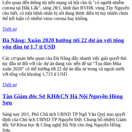
Liên quan đến thông tin trên mạng xã hội cho là "có người nhiễm
corona tại Đắk Lắk", sáng 28/1, lãnh đạo BVĐK vùng Tây Nguyên
cho biết, có một bệnh nhân bị sốt đang được điều trị tuy nhiên chưa
thể kết luận có nhiễm virus corona hay không.
Thời sự
Đà Nẵng: Xuân 2020 hướng tới 22 dự án với tổng
vốn đầu tư 1,7 tỉ USD
Các cơ quan hữu quan của Đà Nẵng đẩy nhanh việc giải quyết thủ
tục đầu tư đối với các dự án đang xúc tiến để tại “Tọa đàm Mùa
xuân 2020” có thể hướng tới 22 dự án đầu tư trong và ngoài nước
với tổng vốn khoảng 1,715 tỉ USD
Thời sự
Tân Giám đốc Sở KH&CN Hà Nội Nguyễn Hồng
Sơn
Sáng nay 20/1, Phó Chủ tịch UBND TP Ngô Văn Quý trao quyết
định của Chủ tịch UBND TP Nguyễn Đức Chung bổ nhiệm Giám
đốc Sở Khoa học & Công nghệ Hà Nội cho ông Nguyễn Hồng
Sơn.