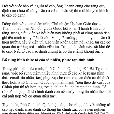
Đối với việc bảo vệ người tố cáo, ông Thanh cũng cho rằng quy
định còn chưa rõ ràng, cần có cơ chế bảo vệ thì mới khuyến khích
tố cáo có danh.
Đồng tình với quan điểm trên, Chủ nhiệm Ủy ban Giáo dục –
Thanh thiếu niên Nhi đồng của Quốc hội Phan Thanh Bình cho
rằng, trong điều kiện xã hội hiện nay không phải ai cũng mạnh dạn
ghi tên mình trong đơn tố cáo. Ví dụ ở trường phổ thông chỉ cần cô
hiệu trưởng nêu ý kiến thì giáo viên không dám nói khác, tại các cơ
quan thủ trưởng nói – nhân viên im. Trong bối cảnh này, rất khó để
tố cáo. Nếu tố cáo nặc danh chúng ta bỏ thì e rằng không ổn…
Bổ sung hình thức tố cáo sẽ nhiễu, phức tạp tình hình
Trong phát biểu của mình, Phó Chủ tịch Quốc hội Đỗ Bá Tỵ cho
rằng, việc bổ sung thêm nhiều hình thức tố cáo khác (bằng hình
thức email, tin nhắn, fax) phục vụ cho các cơ quan điều tra thì thiết
thực hơn. Phó Chủ tịch Quốc hội nhấn mạnh “nên theo đề xuất của
Chính phủ thì tốt hơn, ngược lại thì nhiễu, phức tạp tình hình. Tố
cáo bắt buộc phải là chính danh còn nếu mấy dòng tin nhắn theo tôi
chỉ phù hợp với cơ quan điều tra”.
Tuy nhiên, Phó Chủ tịch Quốc hội cũng cho rằng, đối với những tố
cáo nặc danh, mạo danh có thông tin chính xác có lẽ nên nghiên
cứu tham khảo điều tra. Ngoài ra, Phó chủ tịch Quốc hội Đỗ Bá Tỵ