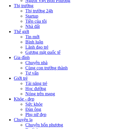
Người Việt Bốn Phương
Thị trường
Thị trường 24h
Startup
Tiền của tôi
Nhà đất
Thế giới
Tin mới
Bình luận
Lãnh đạo trẻ
Gương mặt quốc tế
Gia đình
Chuyện nhà
Cùng con trưởng thành
Tư vấn
Giới trẻ
Tài năng trẻ
Học đường
Nóng trên mạng
Khỏe - đẹp
Sức khỏe
Đàn ông
Phụ nữ đẹp
Chuyện lạ
Chuyện bốn phương