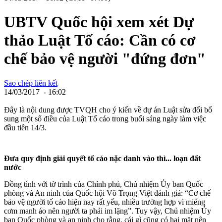
UBTV Quốc hội xem xét Dự
thảo Luật Tố cáo: Cần có cơ
chế bảo vệ người "đứng đơn"
Sao chép liên kết
14/03/2017 - 16:02
Đây là nội dung được TVQH cho ý kiến về dự án Luật sửa đổi bổ
sung một số điều của Luật Tố cáo trong buổi sáng ngày làm việc
đầu tiên 14/3.
Đưa quy định giải quyết tố cáo nặc danh vào thì... loạn đất
nước
Đồng tình với tờ trình của Chính phủ, Chủ nhiệm Ủy ban Quốc
phòng và An ninh của Quốc hội Võ Trọng Việt đánh giá: “Cơ chế
bảo vệ người tố cáo hiện nay rất yếu, nhiều trường hợp vì miếng
cơm manh áo nên người ta phải im lặng”. Tuy vậy, Chủ nhiệm Ủy
ban Quốc phòng và an ninh cho rằng, cái gì cũng có hai mặt nên