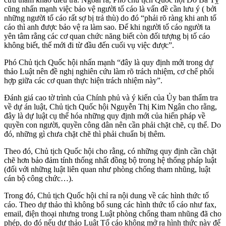
cũng nhấn mạnh việc bảo vệ người tố cáo là vấn đề cần lưu ý ( bởi
những người tố cáo rất sợ bị trả thù) do đó “phải rõ ràng khi anh tố
cáo thì anh được bảo vệ ra làm sao. Để khi người tố cáo người ta
yên tâm rằng các cơ quan chức năng biết còn đối tượng bị tố cáo
không biết, thế mới đi từ đầu đến cuối vụ việc được”.
Phó Chủ tịch Quốc hội nhấn mạnh “đây là quy định mới trong dự
thảo Luật nên đề nghị nghiên cứu làm rõ trách nhiệm, cơ chế phối
hợp giữa các cơ quan thực hiện trách nhiệm này”.
Đánh giá cao tờ trình của Chính phủ và ý kiến của Ủy ban thẩm tra
về dự án luật, Chủ tịch Quốc hội Nguyễn Thị Kim Ngân cho rằng,
đây là dự luật cụ thể hóa những quy định mới của hiến pháp về
quyền con người, quyền công dân nên cần phải chặt chẽ, cụ thể. Do
đó, những gì chưa chặt chẽ thì phải chuẩn bị thêm.
Theo đó, Chủ tịch Quốc hội cho rằng, có những quy định cần chặt
chẽ hơn bảo đảm tính thống nhất đồng bộ trong hệ thống pháp luật
(đối với những luật liên quan như phòng chống tham nhũng, luật
cán bộ công chức…).
Trong đó, Chủ tịch Quốc hội chỉ ra nội dung về các hình thức tố
cáo. Theo dự thảo thì không bổ sung các hình thức tố cáo như fax,
email, điện thoại nhưng trong Luật phòng chống tham nhũng đã cho
phép, do đó nếu dự thảo Luật Tố cáo không mở ra hình thức này để