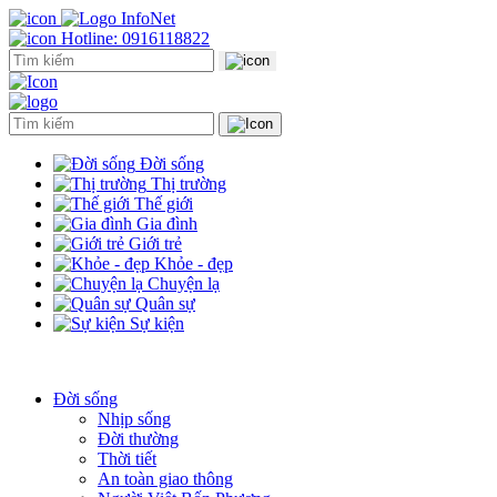
Hotline: 0916118822
Đời sống
Thị trường
Thế giới
Gia đình
Giới trẻ
Khỏe - đẹp
Chuyện lạ
Quân sự
Sự kiện
Đời sống
Nhịp sống
Đời thường
Thời tiết
An toàn giao thông