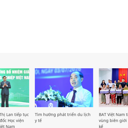
hị Lan tiếp tục
Tìm hướng phát triển du lịch
BAT Việt Nam t
đốc Học viện
y tế
vùng biên giới 
iệt Nam
kế