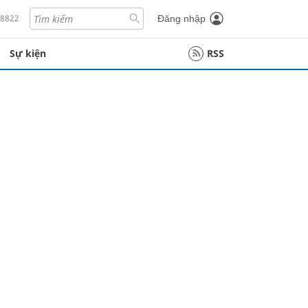
18822
Đăng nhập
Sự kiện
RSS