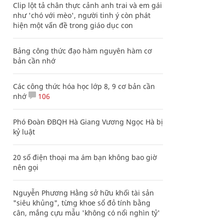
Clip lột tả chân thực cảnh anh trai và em gái
như 'chó với mèo', người tinh ý còn phát
hiện một vấn đề trong giáo dục con
Bảng công thức đạo hàm nguyên hàm cơ
bản cần nhớ
Các công thức hóa học lớp 8, 9 cơ bản cần
nhớ
106
Phó Đoàn ĐBQH Hà Giang Vương Ngọc Hà bị
kỷ luật
20 số điện thoại ma ám bạn không bao giờ
nên gọi
Nguyễn Phương Hằng sở hữu khối tài sản
"siêu khủng", từng khoe sổ đỏ tính bằng
cân, mắng cựu mẫu 'không có nổi nghìn tỷ'