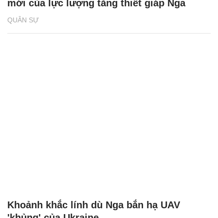
mới của lực lượng tăng thiết giáp Nga
QUÂN SỰ
Khoảnh khắc lính dù Nga bắn hạ UAV
'khủng' của Ukraine