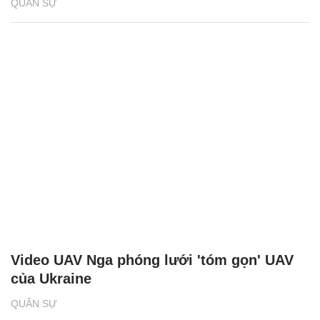
QUÂN SỰ
Video UAV Nga phóng lưới 'tóm gọn' UAV
của Ukraine
QUÂN SỰ