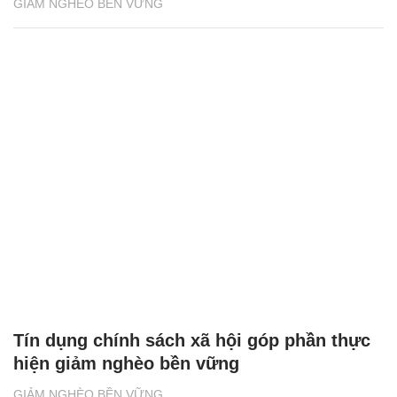
GIẢM NGHÈO BỀN VỮNG
Tín dụng chính sách xã hội góp phần thực
hiện giảm nghèo bền vững
GIẢM NGHÈO BỀN VỮNG