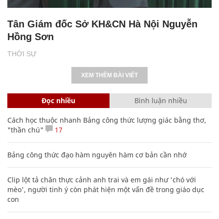
Tân Giám đốc Sở KH&CN Hà Nội Nguyễn
Hồng Sơn
THỜI SỰ
XEM THÊM BÀI VIẾT
Đọc nhiều
Bình luận nhiều
Cách học thuộc nhanh Bảng công thức lượng giác bằng thơ,
"thần chú"
17
Bảng công thức đạo hàm nguyên hàm cơ bản cần nhớ
Clip lột tả chân thực cảnh anh trai và em gái như 'chó với
mèo', người tinh ý còn phát hiện một vấn đề trong giáo dục
con