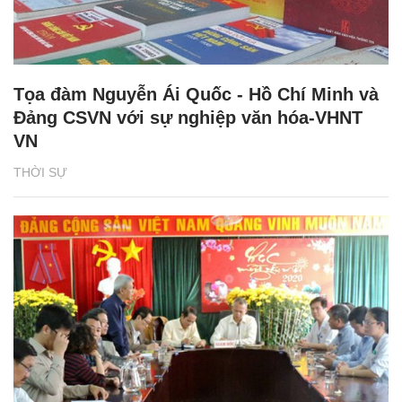
Tọa đàm Nguyễn Ái Quốc - Hồ Chí Minh và
Đảng CSVN với sự nghiệp văn hóa-VHNT
VN
THỜI SỰ