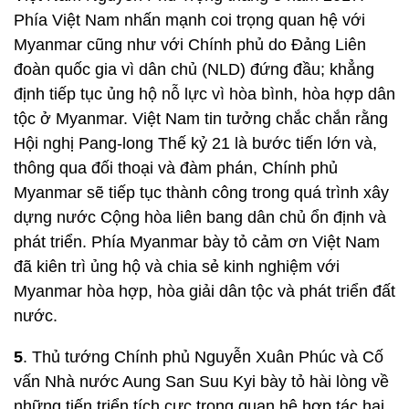
Phía Việt Nam nhấn mạnh coi trọng quan hệ với
Myanmar cũng như với Chính phủ do Đảng Liên
đoàn quốc gia vì dân chủ (NLD) đứng đầu; khẳng
định tiếp tục ủng hộ nỗ lực vì hòa bình, hòa hợp dân
tộc ở Myanmar. Việt Nam tin tưởng chắc chắn rằng
Hội nghị Pang-long Thế kỷ 21 là bước tiến lớn và,
thông qua đối thoại và đàm phán, Chính phủ
Myanmar sẽ tiếp tục thành công trong quá trình xây
dựng nước Cộng hòa liên bang dân chủ ổn định và
phát triển. Phía Myanmar bày tỏ cảm ơn Việt Nam
đã kiên trì ủng hộ và chia sẻ kinh nghiệm với
Myanmar hòa hợp, hòa giải dân tộc và phát triển đất
nước.
5
. Thủ tướng Chính phủ Nguyễn Xuân Phúc và Cố
vấn Nhà nước Aung San Suu Kyi bày tỏ hài lòng về
những tiến triển tích cực trong quan hệ hợp tác hai