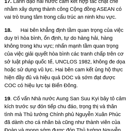
17.
Lãnh đạo hai nước cam kết hợp tác chặt chẽ
nhằm xây dựng thành công Cộng đồng ASEAN có
vai trò trung tâm trong cấu trúc an ninh khu vực.
18.
Hai bên khẳng định tầm quan trọng của việc
duy trì hòa bình, ổn định, tự do hàng hải, hàng
không trong khu vực; nhấn mạnh tầm quan trọng
của việc giải quyết hòa bình các tranh chấp trên cơ
sở luật pháp quốc tế, UNCLOS 1982, không đe dọa
hoặc sử dụng vũ lực. Hai bên cam kết ủng hộ thực
hiện đầy đủ và hiệu quả DOC và sớm đạt được
COC có hiệu lực tại Biển Đông.
19
. Cố vấn Nhà nước Aung San Suu Kyi bảy tỏ cảm
kích trước sự đón tiếp chu đáo, trọng thị và thân
tình mà Thủ tướng Chính phủ Nguyễn Xuân Phúc
đã dành cho cá nhân bà cũng như thành viên của
Đoàn và mong sớm được đón Thủ tướng Nguyễn