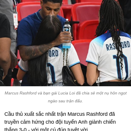
Marcus Rashford và bạn gái Lucia Loi đã chia sẻ một nụ hôn ngọt
ngào sau trận đấu.
Cầu thủ xuất sắc nhất trận Marcus Rashford đã
truyền cảm hứng cho đội tuyển Anh giành chiến
thắng 3-0 - với một cú đúp tuyệt vời.