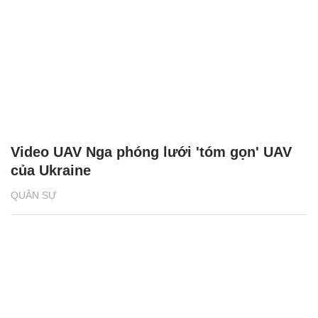
Video UAV Nga phóng lưới 'tóm gọn' UAV
của Ukraine
QUÂN SỰ