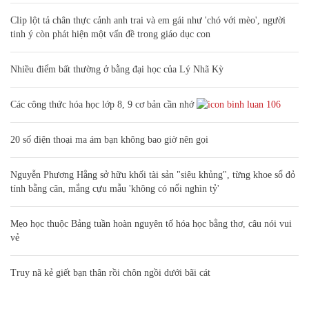
Clip lột tả chân thực cảnh anh trai và em gái như 'chó với mèo', người
tinh ý còn phát hiện một vấn đề trong giáo dục con
Nhiều điểm bất thường ở bằng đại học của Lý Nhã Kỳ
Các công thức hóa học lớp 8, 9 cơ bản cần nhớ
106
20 số điện thoại ma ám bạn không bao giờ nên gọi
Nguyễn Phương Hằng sở hữu khối tài sản "siêu khủng", từng khoe sổ đỏ
tính bằng cân, mắng cựu mẫu 'không có nổi nghìn tỷ'
Mẹo học thuộc Bảng tuần hoàn nguyên tố hóa học bằng thơ, câu nói vui
vẻ
Truy nã kẻ giết bạn thân rồi chôn ngồi dưới bãi cát