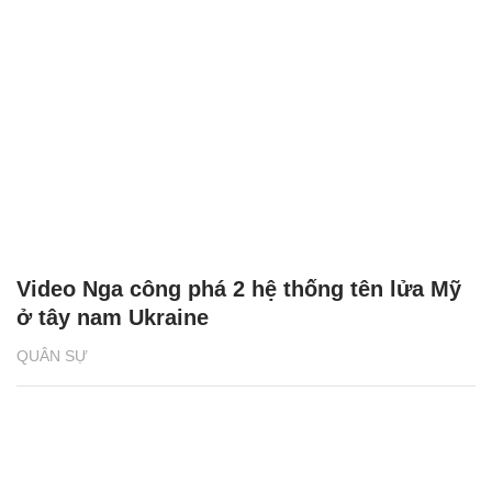
Video Nga công phá 2 hệ thống tên lửa Mỹ
ở tây nam Ukraine
QUÂN SỰ