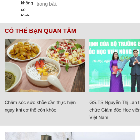
CÓ THỂ BẠN QUAN TÂM
Chăm sóc sức khỏe cần thực hiện
GS.TS Nguyễn Thị Lan ti
ngay khi cơ thể còn khỏe
chức Giám đốc Học viện
Việt Nam