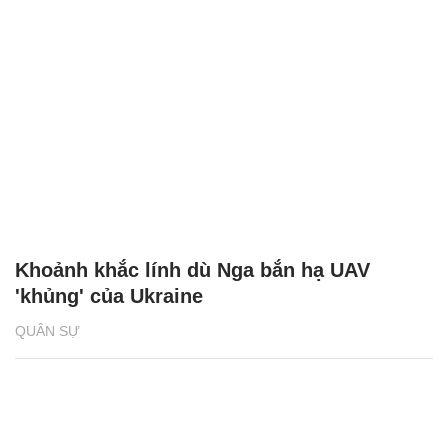
Khoảnh khắc lính dù Nga bắn hạ UAV
'khủng' của Ukraine
QUÂN SỰ