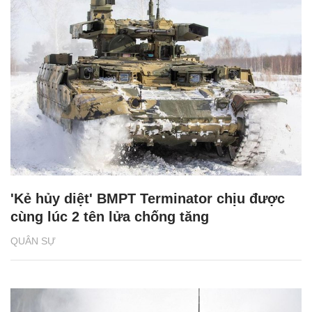
'Kẻ hủy diệt' BMPT Terminator chịu được
cùng lúc 2 tên lửa chống tăng
QUÂN SỰ