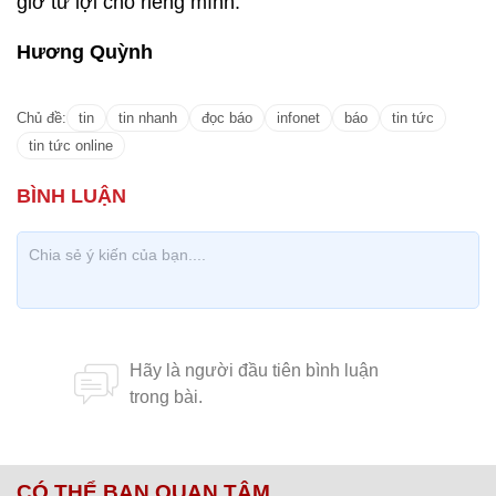
giờ tư lợi cho riêng mình.
Hương Quỳnh
Chủ đề:
tin
tin nhanh
đọc báo
infonet
báo
tin tức
tin tức online
CÓ THỂ BẠN QUAN TÂM