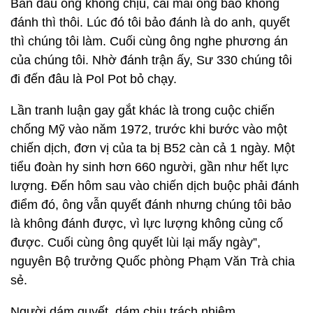
Ban đầu ông không chịu, cãi mãi ông bảo không
đánh thì thôi. Lúc đó tôi bảo đánh là do anh, quyết
thì chúng tôi làm. Cuối cùng ông nghe phương án
của chúng tôi. Nhờ đánh trận ấy, Sư 330 chúng tôi
đi đến đâu là Pol Pot bỏ chạy.
Lần tranh luận gay gắt khác là trong cuộc chiến
chống Mỹ vào năm 1972, trước khi bước vào một
chiến dịch, đơn vị của ta bị B52 càn cả 1 ngày. Một
tiểu đoàn hy sinh hơn 660 người, gần như hết lực
lượng. Đến hôm sau vào chiến dịch buộc phải đánh
điểm đó, ông vẫn quyết đánh nhưng chúng tôi bảo
là không đánh được, vì lực lượng không củng cố
được. Cuối cùng ông quyết lùi lại mấy ngày”,
nguyên Bộ trưởng Quốc phòng Phạm Văn Trà chia
sẻ.
Người dám quyết, dám chịu trách nhiệm