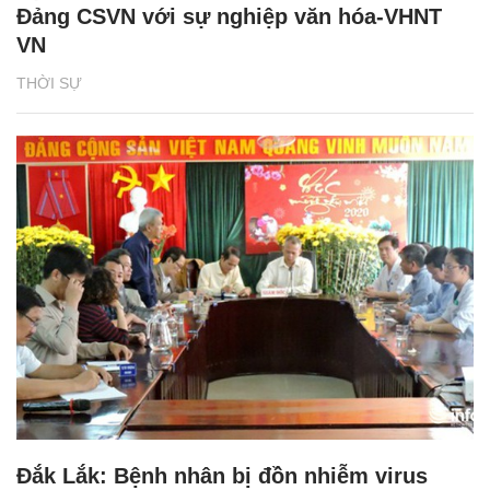
Đảng CSVN với sự nghiệp văn hóa-VHNT
VN
THỜI SỰ
Đắk Lắk: Bệnh nhân bị đồn nhiễm virus