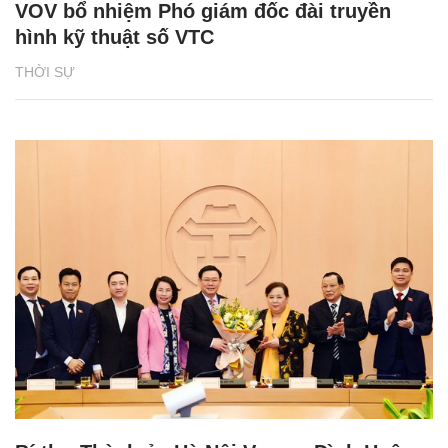
VOV bổ nhiệm Phó giám đốc đài truyền
hình kỹ thuật số VTC
THỜI SỰ