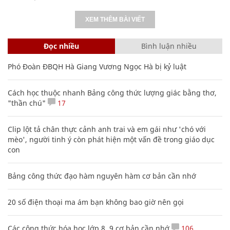
XEM THÊM BÀI VIẾT
Đọc nhiều
Bình luận nhiều
Phó Đoàn ĐBQH Hà Giang Vương Ngọc Hà bị kỷ luật
Cách học thuộc nhanh Bảng công thức lượng giác bằng thơ,
"thần chú"
17
Clip lột tả chân thực cảnh anh trai và em gái như 'chó với
mèo', người tinh ý còn phát hiện một vấn đề trong giáo dục
con
Bảng công thức đạo hàm nguyên hàm cơ bản cần nhớ
20 số điện thoại ma ám bạn không bao giờ nên gọi
Các công thức hóa học lớp 8, 9 cơ bản cần nhớ
106