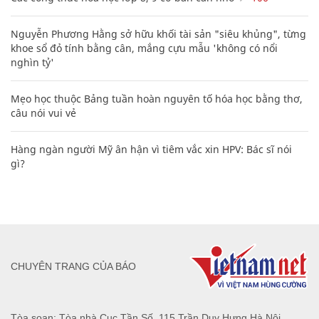
Nguyễn Phương Hằng sở hữu khối tài sản "siêu khủng", từng
khoe sổ đỏ tính bằng cân, mắng cựu mẫu 'không có nổi
nghìn tỷ'
Mẹo học thuộc Bảng tuần hoàn nguyên tố hóa học bằng thơ,
câu nói vui vẻ
Hàng ngàn người Mỹ ân hận vì tiêm vắc xin HPV: Bác sĩ nói
gì?
CHUYÊN TRANG CỦA BÁO
Tòa soạn: Tòa nhà Cục Tần Số, 115 Trần Duy Hưng Hà Nội