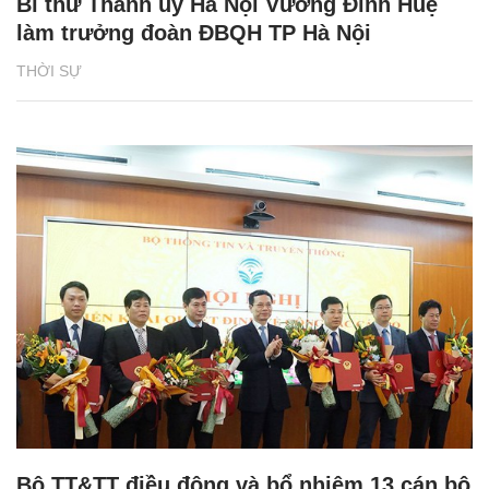
Bí thư Thành ủy Hà Nội Vương Đình Huệ
làm trưởng đoàn ĐBQH TP Hà Nội
THỜI SỰ
Bộ TT&TT điều động và bổ nhiệm 13 cán bộ