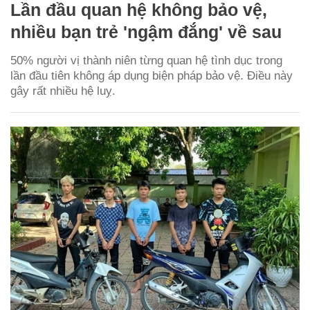
Lần đầu quan hệ không bảo vệ,
nhiều bạn trẻ 'ngậm đắng' về sau
50% người vị thành niên từng quan hệ tình dục trong
lần đầu tiên không áp dụng biện pháp bảo vệ. Điều này
gây rất nhiều hệ luỵ.