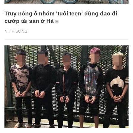
Truy nóng ổ nhóm 'tuổi teen' dùng dao đi
cướp tài sản ở Hà
NHỊP SỐNG