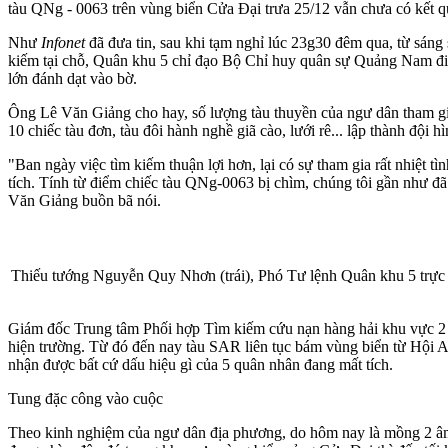
tàu QNg - 0063 trên vùng biển Cửa Đại trưa 25/12 vẫn chưa có kết q
Như
Infonet
đã đưa tin, sau khi tạm nghỉ lúc 23g30 đêm qua, từ sáng sớ
kiếm tại chỗ, Quân khu 5 chỉ đạo Bộ Chỉ huy quân sự Quảng Nam điều
lớn đánh dạt vào bờ.
Ông Lê Văn Giảng cho hay, số lượng tàu thuyền của ngư dân tham gia
10 chiếc tàu đơn, tàu đôi hành nghề giã cào, lưới rê... lập thành đội
"Ban ngày việc tìm kiếm thuận lợi hơn, lại có sự tham gia rất nhiệt t
tích. Tính từ điểm chiếc tàu QNg-0063 bị chìm, chúng tôi gần như đã
Văn Giảng buồn bã nói.
Thiếu tướng Nguyễn Quy Nhơn (trái), Phó Tư lệnh Quân khu 5 trực t
Giám đốc Trung tâm Phối hợp Tìm kiếm cứu nạn hàng hải khu vực 2 T
hiện trường. Từ đó đến nay tàu SAR liên tục bám vùng biển từ Hội 
nhận được bất cứ dấu hiệu gì của 5 quân nhân đang mất tích.
Tung đặc công vào cuộc
Theo kinh nghiệm của ngư dân địa phương, do hôm nay là mồng 2 âm l