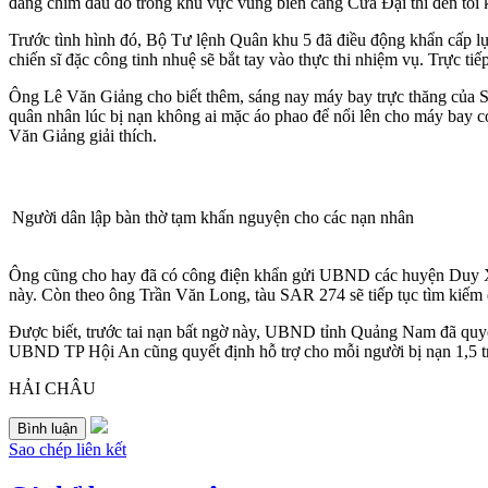
đang chìm đâu đó trong khu vực vùng biển cảng Cửa Đại thì đến tối kh
Trước tình hình đó, Bộ Tư lệnh Quân khu 5 đã điều động khẩn cấp lực
chiến sĩ đặc công tinh nhuệ sẽ bắt tay vào thực thi nhiệm vụ. Trực 
Ông Lê Văn Giảng cho biết thêm, sáng nay máy bay trực thăng của S
quân nhân lúc bị nạn không ai mặc áo phao để nổi lên cho máy bay có 
Văn Giảng giải thích.
Người dân lập bàn thờ tạm khấn nguyện cho các nạn nhân
Ông cũng cho hay đã có công điện khẩn gửi UBND các huyện Duy Xuyê
này. Còn theo ông Trần Văn Long, tàu SAR 274 sẽ tiếp tục tìm kiếm 
Được biết, trước tai nạn bất ngờ này, UBND tỉnh Quảng Nam đã quyết 
UBND TP Hội An cũng quyết định hỗ trợ cho mỗi người bị nạn 1,5 t
HẢI CHÂU
Bình luận
Sao chép liên kết