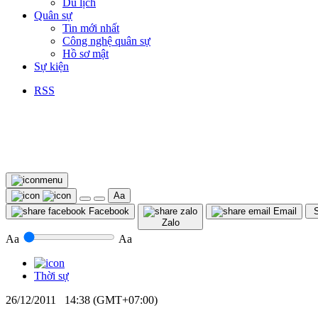
Du lịch
Quân sự
Tin mới nhất
Công nghệ quân sự
Hồ sơ mật
Sự kiện
RSS
Aa
Facebook
Email
S
Zalo
Aa
Aa
Thời sự
26/12/2011 14:38 (GMT+07:00)