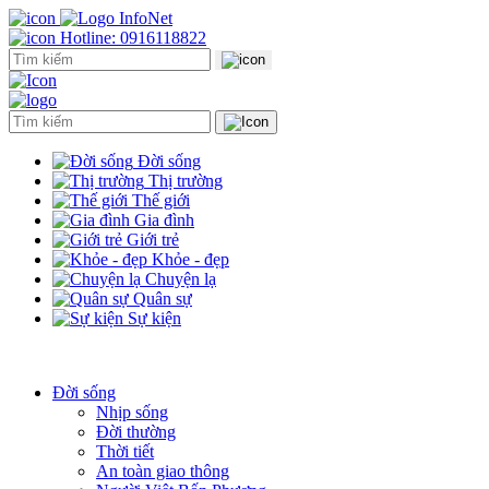
Hotline: 0916118822
Đời sống
Thị trường
Thế giới
Gia đình
Giới trẻ
Khỏe - đẹp
Chuyện lạ
Quân sự
Sự kiện
Đời sống
Nhịp sống
Đời thường
Thời tiết
An toàn giao thông