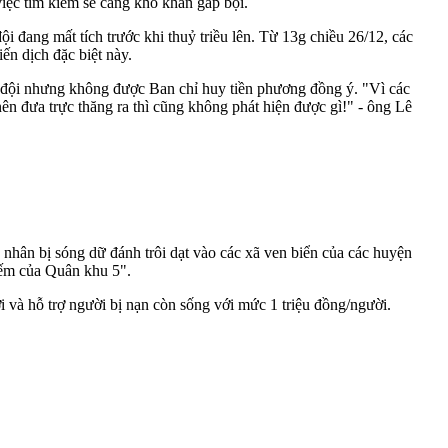
việc tìm kiếm sẽ càng khó khăn gấp bội.
 đang mất tích trước khi thuỷ triều lên. Từ 13g chiều 26/12, các
ến dịch đặc biệt này.
g đội nhưng không được Ban chỉ huy tiền phương đồng ý. "Vì các
ên đưa trực thăng ra thì cũng không phát hiện được gì!" - ông Lê
hân bị sóng dữ đánh trôi dạt vào các xã ven biển của các huyện
iếm của Quân khu 5".
 và hỗ trợ người bị nạn còn sống với mức 1 triệu đồng/người.