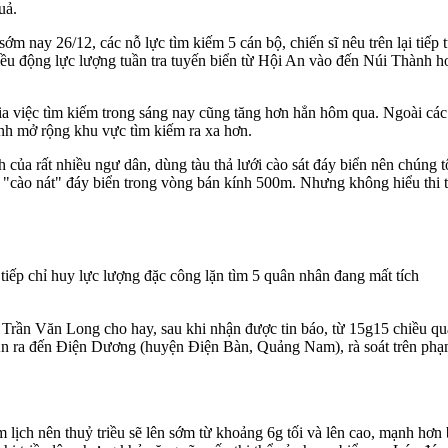
uả.
m nay 26/12, các nỗ lực tìm kiếm 5 cán bộ, chiến sĩ nêu trên lại tiếp t
 động lực lượng tuần tra tuyến biển từ Hội An vào đến Núi Thành hơn
 việc tìm kiếm trong sáng nay cũng tăng hơn hẳn hôm qua. Ngoài các 
 hình mở rộng khu vực tìm kiếm ra xa hơn.
ình của rất nhiều ngư dân, dùng tàu thả lưới cào sát đáy biển nên chúng
 "cào nát" đáy biển trong vòng bán kính 500m. Nhưng không hiểu thi t
iếp chỉ huy lực lượng đặc công lặn tìm 5 quân nhân đang mất tích
rần Văn Long cho hay, sau khi nhận được tin báo, từ 15g15 chiều qu
An ra đến Điện Dương (huyện Điện Bàn, Quảng Nam), rà soát trên phạ
ịch nên thuỷ triều sẽ lên sớm từ khoảng 6g tối và lên cao, mạnh hơn