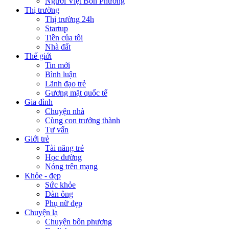
Người Việt Bốn Phương
Thị trường
Thị trường 24h
Startup
Tiền của tôi
Nhà đất
Thế giới
Tin mới
Bình luận
Lãnh đạo trẻ
Gương mặt quốc tế
Gia đình
Chuyện nhà
Cùng con trưởng thành
Tư vấn
Giới trẻ
Tài năng trẻ
Học đường
Nóng trên mạng
Khỏe - đẹp
Sức khỏe
Đàn ông
Phụ nữ đẹp
Chuyện lạ
Chuyện bốn phương