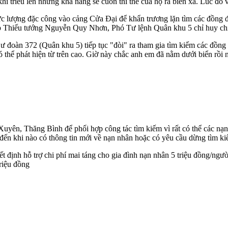
i triều lên nhưng khả năng sẽ cuốn thi thể của họ ra biển xa. Lúc đó 
 lượng đặc công vào cảng Cửa Đại để khẩn trương lặn tìm các đồng đội
tiếp Thiếu tướng Nguyễn Quy Nhơn, Phó Tư lệnh Quân khu 5 chỉ huy chi
ư đoàn 372 (Quân khu 5) tiếp tục "đòi" ra tham gia tìm kiếm các đồn
thể phát hiện từ trên cao. Giờ này chắc anh em đã nằm dưới biển rồi n
n, Thăng Bình để phối hợp công tác tìm kiếm vì rất có thể các nạn n
đến khi nào có thông tin mới về nạn nhân hoặc có yêu cầu dừng tìm k
định hỗ trợ chi phí mai táng cho gia đình nạn nhân 5 triệu đồng/người
riệu đồng