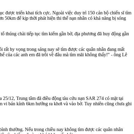
ục được triển khai tích cực. Ngoài việc duy trì 150 cán bộ chiến sĩ tìm
 50km để kịp thời phát hiện thi thể nạn nhân có khả năng bị sóng
tổ thúng chài tiếp tục tìm kiếm gần bờ, địa phương đã huy động gần
 tôi rất hy vọng trong sáng nay sẽ tìm được các quân nhân đang mất
hể của các anh em đã trôi về đâu mà tìm mãi không thấy!" - ông Lê
a 25/12, Trung tâm đã điều động tàu cứu nạn SAR 274 có mặt tại
m vi bán kính 6km hướng ra khơi và vào bờ. Tuy nhiên cũng chưa ghi
 bình thường. Nếu trong chiều nay không tìm được các quân nhân