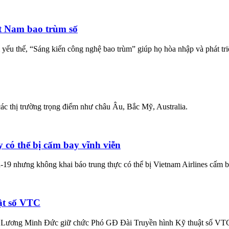
t Nam bao trùm số
ếu thế, “Sáng kiến công nghệ bao trùm” giúp họ hòa nhập và phát tri
ác thị trường trọng điểm như châu Âu, Bắc Mỹ, Australia.
 có thể bị cấm bay vĩnh viễn
19 nhưng không khai báo trung thực có thể bị Vietnam Airlines cấm b
ật số VTC
 Lương Minh Đức giữ chức Phó GĐ Đài Truyền hình Kỹ thuật số VTC, 