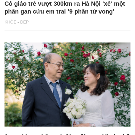
Cô giáo trẻ vượt 300km ra Hà Nội 'xẻ' một
phần gan cứu em trai '9 phần tử vong'
KHỎE - ĐẸP