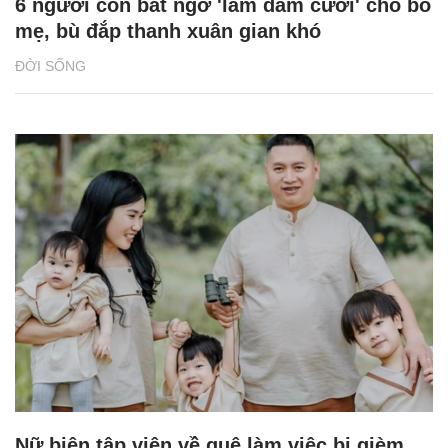
6 người con bất ngờ 'làm đám cưới' cho bố
mẹ, bù đắp thanh xuân gian khó
ĐỜI SỐNG
Nữ biên tập viên về quê làm việc bị gièm