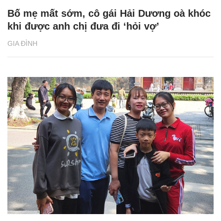
Bố mẹ mất sớm, cô gái Hải Dương oà khóc
khi được anh chị đưa đi ‘hỏi vợ’
GIA ĐÌNH