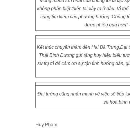
"Mong muốn lớn nhất của chúng tôi là tạo sự
không phân biệt thiên tai xảy ra ở đâu. Vì th
cùng tìm kiếm các phương hướng. Chúng tô
được nhiều quả hơn" 
Kết thúc chuyến thăm đền Hai Bà Trưng,Đại 
Thái Bình Dương gửi tặng huy hiệu biểu t
sư trụ trì để cảm ơn sự tận tình hướng dẫn, gi
Đại tướng cũng nhấn mạnh về việc sẽ tiếp tục
vệ hòa bình 
Huy Phạm