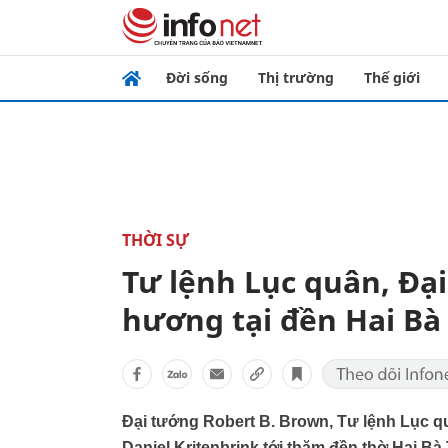
Đời sống
Thị trường
Thế giới
THỜI SỰ
Tư lệnh Lục quân, Đạ
hương tại đền Hai Bà
Đại tướng Robert B. Brown, Tư lệnh Lục q
Daniel Kritenbrink tới thăm đền thờ Hai B