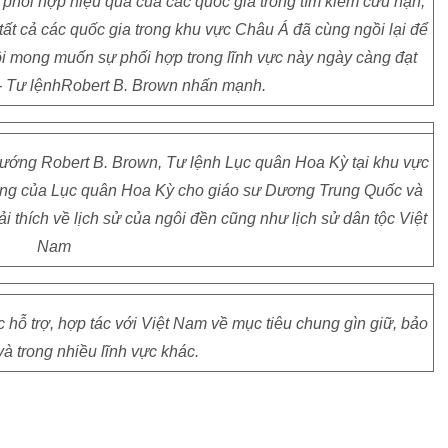
 phối hợp hiệu quả của các quốc gia trong tìm kiếm cứu nạn,
ế tất cả các quốc gia trong khu vực Châu Á đã cùng ngồi lại để
i mong muốn sự phối hợp trong lĩnh vực này ngày càng đạt
- Tư lệnhRobert B. Brown nhấn mạnh.
tướng Robert B. Brown, Tư lệnh Lục quân Hoa Kỳ tại khu vực
ượng của Lục quân Hoa Kỳ cho giáo sư Dương Trung Quốc và
ải thích về lịch sử của ngôi đền cũng như lịch sử dân tộc Việt
Nam
 hỗ trợ, hợp tác với Việt Nam về mục tiêu chung gìn giữ, bảo
và trong nhiều lĩnh vực khác.