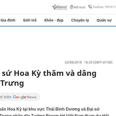
Hotline: 09161
Gia đình
Giới trẻ
Khỏe - đẹp
Chuyện lạ
Quân sự
20/08/2018 18:20 (GMT+07:00)
i sứ Hoa Kỳ thăm và dâng
 Trưng
uân Hoa Kỳ tại khu vực Thái Bình Dương và Đại sứ
à Trưng nhân dịp Tướng Brown tới Việt Nam tham dự Hội