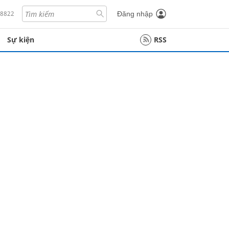
18822
Đăng nhập
Sự kiện
RSS