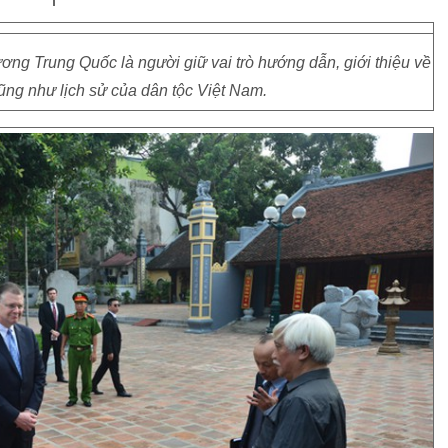
ơng Trung Quốc là người giữ vai trò hướng dẫn, giới thiệu về
ũng như lịch sử của dân tộc Việt Nam.