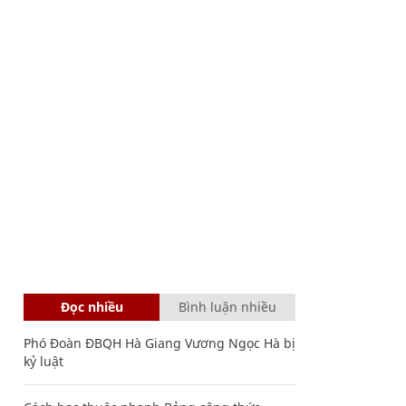
Đọc nhiều
Bình luận nhiều
Phó Đoàn ĐBQH Hà Giang Vương Ngọc Hà bị
kỷ luật