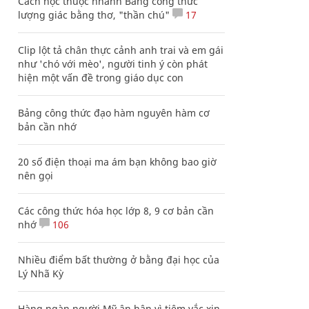
Cách học thuộc nhanh Bảng công thức
lượng giác bằng thơ, "thần chú"
17
Clip lột tả chân thực cảnh anh trai và em gái
như 'chó với mèo', người tinh ý còn phát
hiện một vấn đề trong giáo dục con
Bảng công thức đạo hàm nguyên hàm cơ
bản cần nhớ
20 số điện thoại ma ám bạn không bao giờ
nên gọi
Các công thức hóa học lớp 8, 9 cơ bản cần
nhớ
106
Nhiều điểm bất thường ở bằng đại học của
Lý Nhã Kỳ
Hàng ngàn người Mỹ ân hận vì tiêm vắc xin