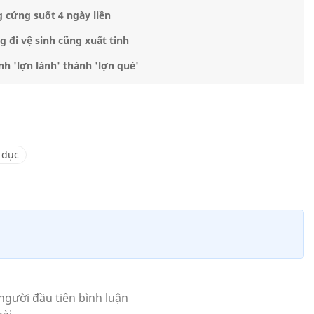
 cứng suốt 4 ngày liền
g đi vệ sinh cũng xuất tinh
h 'lợn lành' thành 'lợn què'
 dục