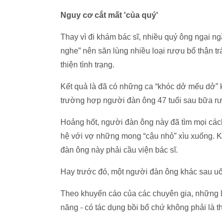
Nguy cơ cắt mất 'của quý'
Thay vì đi khám bác sĩ, nhiều quý ông ngại 
nghe” nên săn lùng nhiều loại rượu bổ thận 
thiện tình trạng.
Kết quả là đã có những ca “khóc dở mếu dở” k
trường hợp người đàn ông 47 tuổi sau bữa rư
Hoảng hốt, người đàn ông này đã tìm mọi cách 
hệ với vợ những mong “cậu nhỏ” xìu xuống. 
đàn ông này phải cầu viện bác sĩ.
Hay trước đó, một người đàn ông khác sau u
Theo khuyến cáo của các chuyên gia, những l
năng - có tác dụng bồi bổ chứ không phải là t