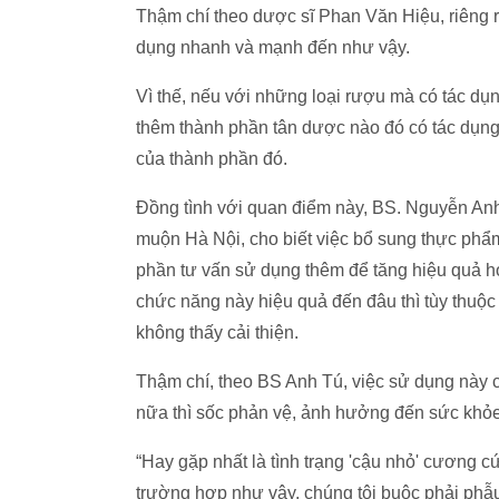
Thậm chí theo dược sĩ Phan Văn Hiệu, riêng r
dụng nhanh và mạnh đến như vậy.
Vì thế, nếu với những loại rượu mà có tác d
thêm thành phần tân dược nào đó có tác dụng
của thành phần đó.
Đồng tình với quan điểm này, BS. Nguyễn A
muộn Hà Nội, cho biết việc bổ sung thực ph
phần tư vấn sử dụng thêm để tăng hiệu quả h
chức năng này hiệu quả đến đâu thì tùy thuộc
không thấy cải thiện.
Thậm chí, theo BS Anh Tú, việc sử dụng này 
nữa thì sốc phản vệ, ảnh hưởng đến sức khỏe 
“Hay gặp nhất là tình trạng 'cậu nhỏ' cương 
trường hợp như vậy, chúng tôi buộc phải phẫu