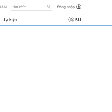
18822
Đăng nhập
Sự kiện
RSS