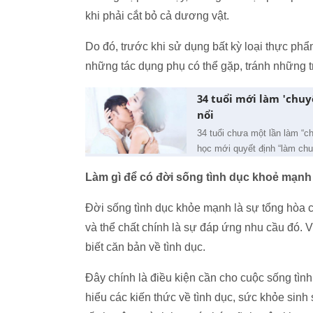
khi phải cắt bỏ cả dương vật.
Do đó, trước khi sử dụng bất kỳ loại thực ph
những tác dụng phụ có thể gặp, tránh những 
34 tuổi mới làm 'chuy
nổi
34 tuổi chưa một lần làm “ch
học mới quyết định “làm chuy
Làm gì để có đời sống tình dục khoẻ mạnh
Đời sống tình dục khỏe mạnh là sự tổng hòa cả 
và thể chất chính là sự đáp ứng nhu cầu đó. 
biết căn bản về tình dục.
Đây chính là điều kiện cần cho cuộc sống tìn
hiểu các kiến thức về tình dục, sức khỏe sinh