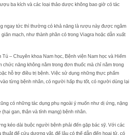
ượu ba kích và các loại thảo dược không bao giờ có tác
ụng ngay tức thì thường có khả năng là rượu này được ngâm
 giãn mạch, như thành phần có trong Viagra hoặc dẫn xuất
nh Tú – Chuyên khoa Nam học, Bệnh viện Nam học và Hiếm
ẩm chức năng không nằm trong đơn thuốc mà chỉ nằm trong
oặc hỗ trợ điều trị bệnh. Việc sử dụng những thực phẩm
 vào từng bệnh nhân, có người hấp thụ tốt, có người dùng lại
cũng có những tác dụng phụ ngoài ý muốn như dị ứng, nặng
(hại gan, thận và tính mạng) bệnh nhân.
cứng kéo dài buộc người bệnh phải đến gặp bác sỹ. Với các
 thuật để cứu dương vật, để lâu có thể dẫn đến hoại tử, có