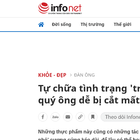
Đời sống
Thị trường
Thế giới
KHỎE - ĐẸP
ĐÀN ÔNG
Tự chữa tình trạng '
quý ông dễ bị cắt mất
Những thực phẩm này cũng có những tác dụ
nhỏ' cương cứng kéo dài, để lâu có thể hoạ