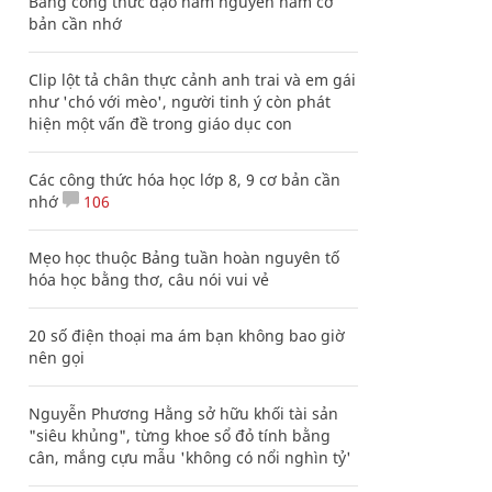
Bảng công thức đạo hàm nguyên hàm cơ
bản cần nhớ
Clip lột tả chân thực cảnh anh trai và em gái
như 'chó với mèo', người tinh ý còn phát
hiện một vấn đề trong giáo dục con
Các công thức hóa học lớp 8, 9 cơ bản cần
nhớ
106
Mẹo học thuộc Bảng tuần hoàn nguyên tố
hóa học bằng thơ, câu nói vui vẻ
20 số điện thoại ma ám bạn không bao giờ
nên gọi
Nguyễn Phương Hằng sở hữu khối tài sản
"siêu khủng", từng khoe sổ đỏ tính bằng
cân, mắng cựu mẫu 'không có nổi nghìn tỷ'