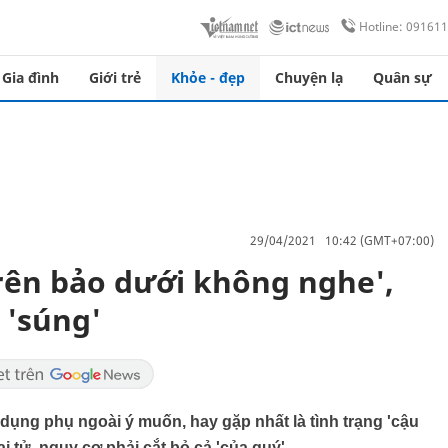
Hotline: 09161
Gia đình
Giới trẻ
Khỏe - đẹp
Chuyện lạ
Quân sự
29/04/2021 10:42 (GMT+07:00)
trên bảo dưới không nghe',
 'súng'
ng phụ ngoài ý muốn, hay gặp nhất là tình trạng 'cậu
i tử, nguy cơ phải cắt bỏ cả 'của quý'.