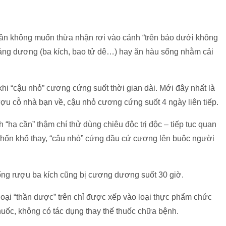
ngần không muốn thừa nhận rơi vào cảnh “trên bảo dưới không
tráng dương (ba kích, bao tử dê…) hay ăn hàu sống nhằm cải
hi “cậu nhỏ” cương cứng suốt thời gian dài. Mới đây nhất là
ợu cỗ nhà bạn về, cậu nhỏ cương cứng suốt 4 ngày liên tiếp.
“hạ cần” thậm chí thử dùng chiêu độc trị độc – tiếp tục quan
Khốn khổ thay, “cậu nhỏ” cứng đầu cứ cương lên buộc người
ống rượu ba kích cũng bị cương dương suốt 30 giờ.
oại “thần dược” trên chỉ được xếp vào loại thực phẩm chức
huốc, không có tác dụng thay thế thuốc chữa bệnh.