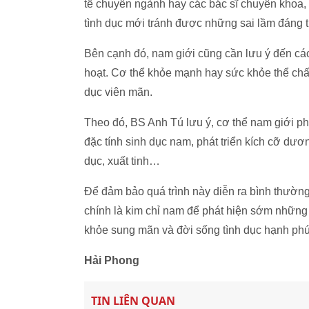
tế chuyên ngành hay các bác sĩ chuyên khoa,
tình dục mới tránh được những sai lầm đáng t
Bên cạnh đó, nam giới cũng cần lưu ý đến các
hoạt. Cơ thể khỏe mạnh hay sức khỏe thể chất
dục viên mãn.
Theo đó, BS Anh Tú lưu ý, cơ thể nam giới phải
đặc tính sinh dục nam, phát triển kích cỡ dươn
dục, xuất tinh…
Để đảm bảo quá trình này diễn ra bình thường
chính là kim chỉ nam để phát hiện sớm những 
khỏe sung mãn và đời sống tình dục hạnh phú
Hải Phong
TIN LIÊN QUAN