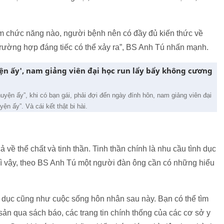
ẩm chức năng nào, người bệnh nên có đầy đủ kiến thức về
trường hợp đáng tiếc có thể xảy ra”, BS Anh Tú nhấn mạnh.
ện ấy', nam giảng viên đại học run lẩy bẩy không cương
uyện ấy”, khi có bạn gái, phải đợi đến ngày đính hôn, nam giảng viên đại
ện ấy”. Và cái kết thật bi hài.
về thể chất và tinh thần. Tinh thần chính là nhu cầu tình dục
Vì vậy, theo BS Anh Tú một người đàn ông cần có những hiểu
h dục cũng như cuộc sống hôn nhân sau này. Bạn có thể tìm
 sản qua sách báo, các trang tin chính thống của các cơ sở y