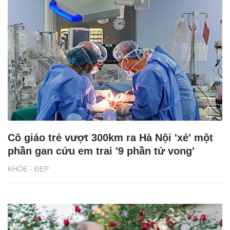
Cô giáo trẻ vượt 300km ra Hà Nội 'xẻ' một
phần gan cứu em trai '9 phần tử vong'
KHỎE - ĐẸP