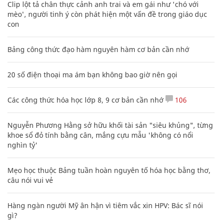
Clip lột tả chân thực cảnh anh trai và em gái như 'chó với
mèo', người tinh ý còn phát hiện một vấn đề trong giáo dục
con
Bảng công thức đạo hàm nguyên hàm cơ bản cần nhớ
20 số điện thoại ma ám bạn không bao giờ nên gọi
Các công thức hóa học lớp 8, 9 cơ bản cần nhớ
106
Nguyễn Phương Hằng sở hữu khối tài sản "siêu khủng", từng
khoe sổ đỏ tính bằng cân, mắng cựu mẫu 'không có nổi
nghìn tỷ'
Mẹo học thuộc Bảng tuần hoàn nguyên tố hóa học bằng thơ,
câu nói vui vẻ
Hàng ngàn người Mỹ ân hận vì tiêm vắc xin HPV: Bác sĩ nói
gì?