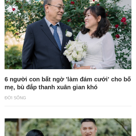
6 người con bất ngờ 'làm đám cưới' cho bố
mẹ, bù đắp thanh xuân gian khó
ĐỜI SỐNG