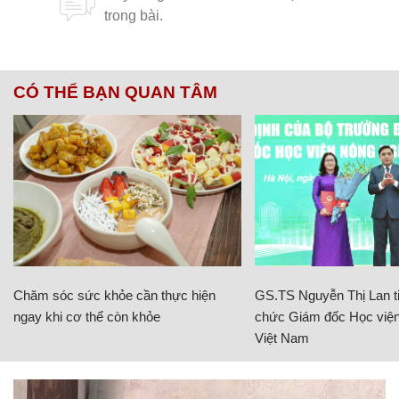
CÓ THỂ BẠN QUAN TÂM
Chăm sóc sức khỏe cần thực hiện
GS.TS Nguyễn Thị Lan ti
ngay khi cơ thể còn khỏe
chức Giám đốc Học viện
Việt Nam