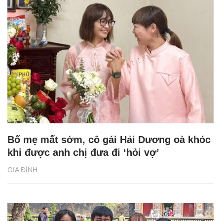
Bố mẹ mất sớm, cô gái Hải Dương oà khóc
khi được anh chị đưa đi ‘hỏi vợ’
GIA ĐÌNH