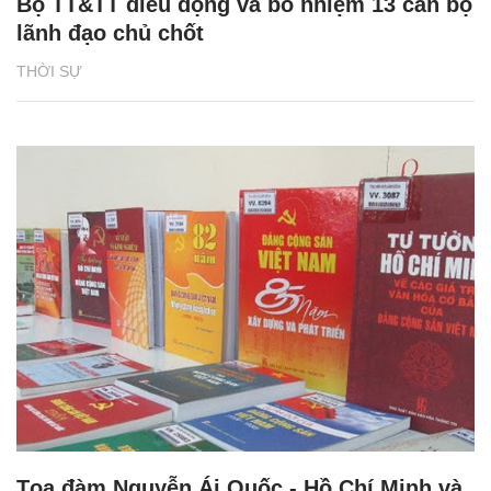
Bộ TT&TT điều động và bổ nhiệm 13 cán bộ
lãnh đạo chủ chốt
THỜI SỰ
Tọa đàm Nguyễn Ái Quốc - Hồ Chí Minh và