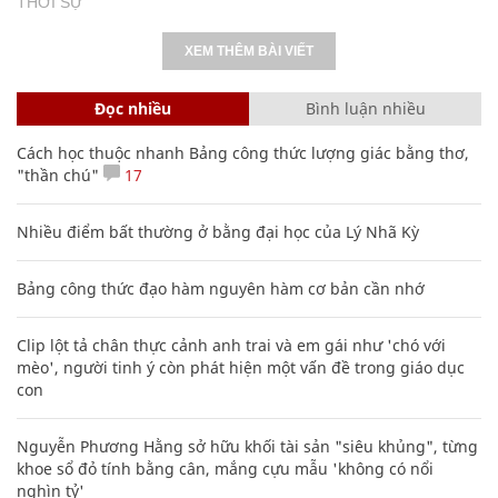
THỜI SỰ
XEM THÊM BÀI VIẾT
Đọc nhiều
Bình luận nhiều
Cách học thuộc nhanh Bảng công thức lượng giác bằng thơ,
"thần chú"
17
Nhiều điểm bất thường ở bằng đại học của Lý Nhã Kỳ
Bảng công thức đạo hàm nguyên hàm cơ bản cần nhớ
Clip lột tả chân thực cảnh anh trai và em gái như 'chó với
mèo', người tinh ý còn phát hiện một vấn đề trong giáo dục
con
Nguyễn Phương Hằng sở hữu khối tài sản "siêu khủng", từng
khoe sổ đỏ tính bằng cân, mắng cựu mẫu 'không có nổi
nghìn tỷ'