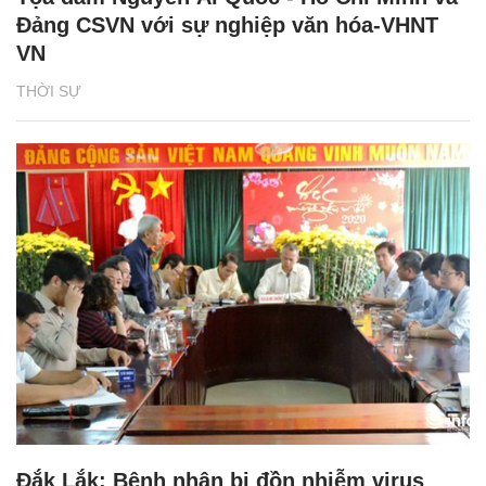
Đảng CSVN với sự nghiệp văn hóa-VHNT
VN
THỜI SỰ
Đắk Lắk: Bệnh nhân bị đồn nhiễm virus