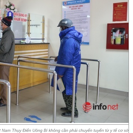
 Nam Thụy Điển Uông Bí không cần phải chuyển tuyến từ y tế cơ sở