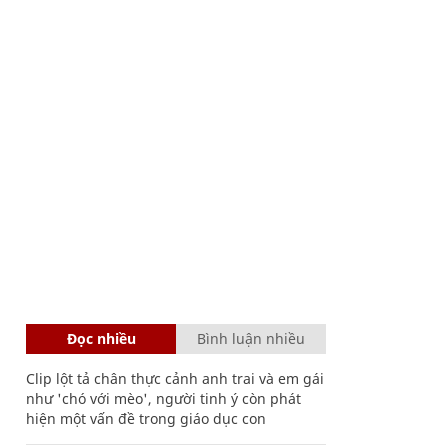
Đọc nhiều
Bình luận nhiều
Clip lột tả chân thực cảnh anh trai và em gái
như 'chó với mèo', người tinh ý còn phát
hiện một vấn đề trong giáo dục con