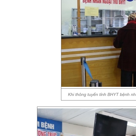
Khi thông tuyến tỉnh BHYT bệnh nh