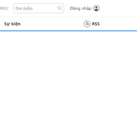
18822
Đăng nhập
Sự kiện
RSS