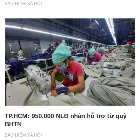
BẢO HIỂM XÃ HỘI
TP.HCM: 950.000 NLĐ nhận hỗ trợ từ quỹ
BHTN
BẢO HIỂM XÃ HỘI