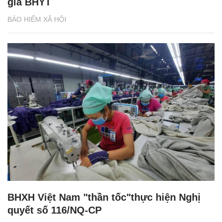
gia BHYT
BẢO HIỂM XÃ HỘI
BHXH Việt Nam "thần tốc"thực hiện Nghị
quyết số 116/NQ-CP