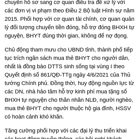
chuyển hồ sơ sang cơ quan điều tra để xử lý với
các đơn vị vi phạm theo Điều 2 Bộ luật Hình sự năm
2015. Phối hợp với cơ quan tài chính, cơ quan quản
lý đối tượng chuyển tiền đóng, hỗ trợ đóng BHXH tự
nguyện, BHYT đúng thời gian, không để nợ đọng.
Chủ động tham mưu cho UBND tỉnh, thành phố tiếp
tục trích ngân sách mua thẻ BHYT cho người dân,
nhất là đồng bào DTTS sinh sống tại vùng I theo
Quyết định số 861/QĐ-TTg ngày 4/6/2021 của Thủ
tướng Chính phủ. Đồng thời, huy động nguồn lực từ
các DN, nhà hảo tâm hỗ trợ kinh phí mua tặng sổ
BHXH tự nguyện cho thân nhân NLĐ, người nghèo,
mua thẻ BHYT cho người thuộc hộ gia đình, HSSV
có hoàn cảnh khó khăn.
Tăng cường phối hợp với các đại lý thu triển khai