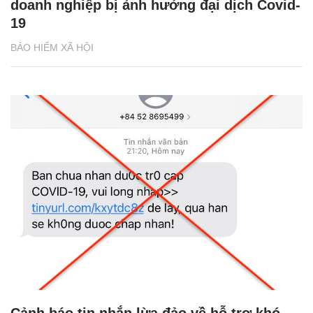
doanh nghiệp bị ảnh hưởng đại dịch Covid-
19
BẢO HIỂM XÃ HỘI
Cảnh báo tin nhắn lừa đảo về hỗ trợ khó