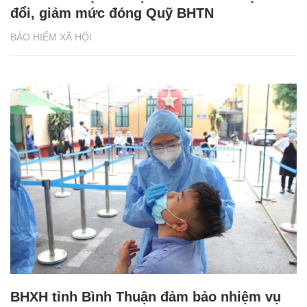
đổi, giảm mức đóng Quỹ BHTN
BẢO HIỂM XÃ HỘI
BHXH tỉnh Bình Thuận đảm bảo nhiệm vụ