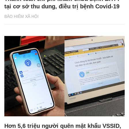
tại cơ sở thu dung, điều trị bệnh Covid-19
BẢO HIỂM XÃ HỘI
Hơn 5,6 triệu người quên mật khẩu VSSID,