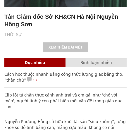
Tân Giám đốc Sở KH&CN Hà Nội Nguyễn
Hồng Sơn
THỜI SỰ
XEM THÊM BÀI VIẾT
Đọc nhiều
Bình luận nhiều
Cách học thuộc nhanh Bảng công thức lượng giác bằng thơ,
"thần chú"
17
Clip lột tả chân thực cảnh anh trai và em gái như 'chó với
mèo', người tinh ý còn phát hiện một vấn đề trong giáo dục
con
Nguyễn Phương Hằng sở hữu khối tài sản "siêu khủng", từng
khoe sổ đỏ tính bằng cân, mắng cựu mẫu 'không có nổi