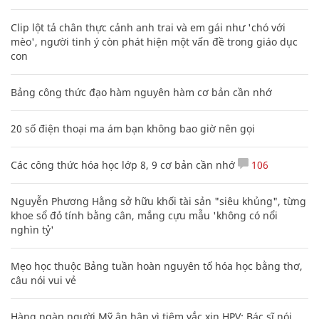
Clip lột tả chân thực cảnh anh trai và em gái như 'chó với
mèo', người tinh ý còn phát hiện một vấn đề trong giáo dục
con
Bảng công thức đạo hàm nguyên hàm cơ bản cần nhớ
20 số điện thoại ma ám bạn không bao giờ nên gọi
Các công thức hóa học lớp 8, 9 cơ bản cần nhớ
106
Nguyễn Phương Hằng sở hữu khối tài sản "siêu khủng", từng
khoe sổ đỏ tính bằng cân, mắng cựu mẫu 'không có nổi
nghìn tỷ'
Mẹo học thuộc Bảng tuần hoàn nguyên tố hóa học bằng thơ,
câu nói vui vẻ
Hàng ngàn người Mỹ ân hận vì tiêm vắc xin HPV: Bác sĩ nói