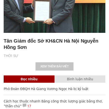
Tân Giám đốc Sở KH&CN Hà Nội Nguyễn
Hồng Sơn
THỜI SỰ
XEM THÊM BÀI VIẾT
Đọc nhiều
Bình luận nhiều
Phó Đoàn ĐBQH Hà Giang Vương Ngọc Hà bị kỷ luật
Cách học thuộc nhanh Bảng công thức lượng giác bằng thơ,
"thần chú"
17