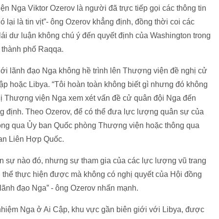
 Nga Viktor Ozerov là người đã trực tiếp gọi các thông tin
ó lại là tin vịt”- ông Ozerov khẳng định, đồng thời coi các
 lái dư luận không chú ý đến quyết định của Washington trong
g thành phố Raqqa.
ới lãnh đạo Nga không hề trình lên Thượng viện đề nghị cử
ập hoặc Libya. “Tôi hoàn toàn không biết gì nhưng đó không
nghị Thượng viện Nga xem xét vấn đề cử quân đội Nga đến
ng định. Theo Ozerov, để có thể đưa lực lượng quân sự của
thông qua Ủy ban Quốc phòng Thượng viện hoặc thông qua
an Liên Hợp Quốc.
uân sự nào đó, nhưng sự tham gia của các lực lượng vũ trang
 thể thực hiện được mà không có nghị quyết của Hội đồng
 lãnh đạo Nga” - ông Ozerov nhấn mạnh.
nhiệm Nga ở Ai Cập, khu vực gần biên giới với Libya, được