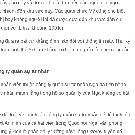
ngày gần đây và được cho là dựa trên các nguồn tin ngoại
c nhiệm đến khu vực này. Các quan chức Mỹ cũng cho biết
t bị bay không người lái đã được đưa đến khu vực dân cư
n giới với Libya khoảng 100 km.
g đưa ra bất cứ khẳng định nào đối với thông tin này. Thư ký
 trên lãnh thổ Ai Cập không có bất cứ người lính nước ngoài
ng ty quân sự tư nhân
c nhân viên thuộc công ty quân sự tư nhân Nga đã tiến hành
ov nhấn mạnh rằng trong hồ sơ quản lý của Nga không có bất
đổi luật về thành lập công ty quân sự tư nhân để đệ trình lên
à An ninh của cả hai viện trong Quốc hội Nga, văn phòng
g ý kiến là phản đối ý tưởng này”- ông Ozerov tuyên bố,