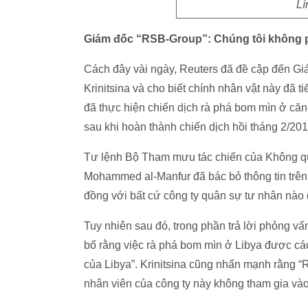
Lí
Giám đốc “RSB-Group”: Chúng tôi không p
Cách đây vài ngày, Reuters đã đề cập đến G
Krinitsina và cho biết chính nhân vật này đã t
đã thực hiện chiến dịch rà phá bom mìn ở căn
sau khi hoàn thành chiến dịch hồi tháng 2/201
Tư lệnh Bộ Tham mưu tác chiến của Không qu
Mohammed al-Manfur đã bác bỏ thông tin trên,
đồng với bất cứ công ty quân sự tư nhân nào
Tuy nhiên sau đó, trong phần trả lời phỏng v
bố rằng việc rà phá bom mìn ở Libya được cá
của Libya”. Krinitsina cũng nhấn mạnh rằng “
nhân viên của công ty này không tham gia và