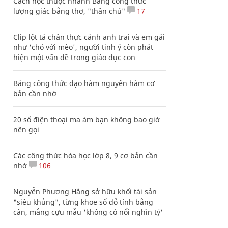
Cách học thuộc nhanh Bảng công thức
lượng giác bằng thơ, "thần chú"
17
Clip lột tả chân thực cảnh anh trai và em gái
như 'chó với mèo', người tinh ý còn phát
hiện một vấn đề trong giáo dục con
Bảng công thức đạo hàm nguyên hàm cơ
bản cần nhớ
20 số điện thoại ma ám bạn không bao giờ
nên gọi
Các công thức hóa học lớp 8, 9 cơ bản cần
nhớ
106
Nguyễn Phương Hằng sở hữu khối tài sản
"siêu khủng", từng khoe sổ đỏ tính bằng
cân, mắng cựu mẫu 'không có nổi nghìn tỷ'