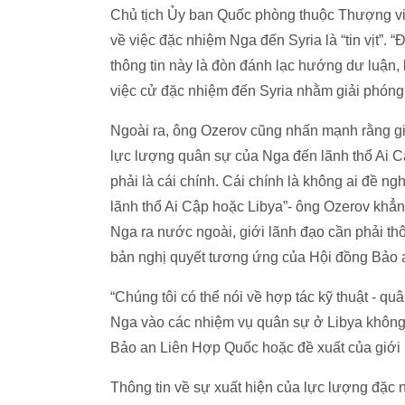
Chủ tịch Ủy ban Quốc phòng thuộc Thượng viện
về việc đặc nhiệm Nga đến Syria là “tin vịt”. “Đ
thông tin này là đòn đánh lạc hướng dư luận,
việc cử đặc nhiệm đến Syria nhằm giải phón
Ngoài ra, ông Ozerov cũng nhấn mạnh rằng gi
lực lượng quân sự của Nga đến lãnh thổ Ai C
phải là cái chính. Cái chính là không ai đề 
lãnh thổ Ai Cập hoặc Libya”- ông Ozerov khẳ
Nga ra nước ngoài, giới lãnh đạo cần phải 
bản nghị quyết tương ứng của Hội đồng Bảo 
“Chúng tôi có thể nói về hợp tác kỹ thuật - q
Nga vào các nhiệm vụ quân sự ở Libya không
Bảo an Liên Hợp Quốc hoặc đề xuất của giới
Thông tin về sự xuất hiện của lực lượng đặc 