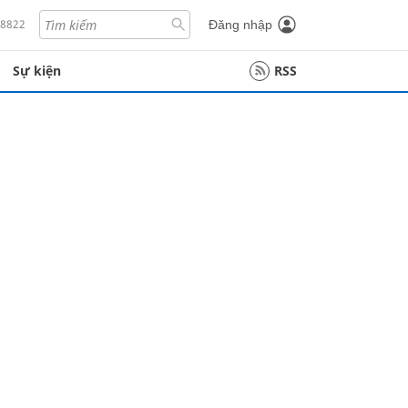
18822
Đăng nhập
Sự kiện
RSS