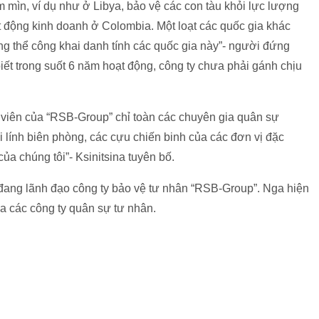
 mìn, ví dụ như ở Libya, bảo vệ các con tàu khỏi lực lượng
t động kinh doanh ở Colombia. Một loạt các quốc gia khác
ng thể công khai danh tính các quốc gia này”- người đứng
ết trong suốt 6 năm hoạt động, công ty chưa phải gánh chịu
 viên của “RSB-Group” chỉ toàn các chuyên gia quân sự
i lính biên phòng, các cựu chiến binh của các đơn vị đặc
ủa chúng tôi”- Ksinitsina tuyên bố.
đang lãnh đạo công ty bảo vệ tư nhân “RSB-Group”. Nga hiện
a các công ty quân sự tư nhân.