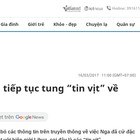
Hotline: 09161
Gia đình
Giới trẻ
Khỏe - đẹp
Chuyện lạ
Quân sự
16/03/2017 11:00 (GMT+07:00)
tiếp tục tung “tin vịt” về
bỏ các thông tin trên truyền thông về việc Nga đã cử đặc
ới biên giới Libya, coi đây là các “tin vịt”.