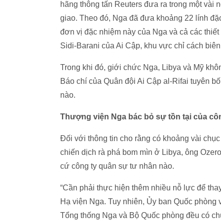
hãng thông tấn Reuters đưa ra trong một vài 
giao. Theo đó, Nga đã đưa khoảng 22 lính đặ
đơn vị đặc nhiệm này của Nga và cả các thiế
Sidi-Barani của Ai Cập, khu vực chỉ cách biê
Trong khi đó, giới chức Nga, Libya và Mỹ khôn
Báo chí của Quân đội Ai Cập al-Rifai tuyên bố
nào.
Thượng viện Nga bác bỏ sự tồn tại của cô
Đối với thông tin cho rằng có khoảng vài chụ
chiến dịch rà phá bom mìn ở Libya, ông Ozer
cứ công ty quân sự tư nhân nào.
“Cần phải thực hiện thêm nhiều nỗ lực để thay 
Hạ viện Nga. Tuy nhiên, Ủy ban Quốc phòng v
Tổng thống Nga và Bộ Quốc phòng đều có chun