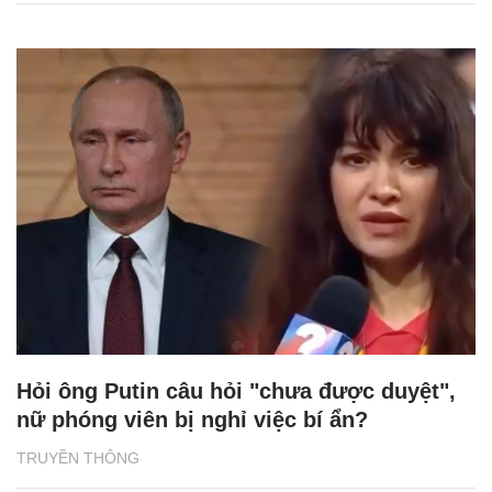
Hỏi ông Putin câu hỏi "chưa được duyệt",
nữ phóng viên bị nghỉ việc bí ẩn?
TRUYỀN THÔNG