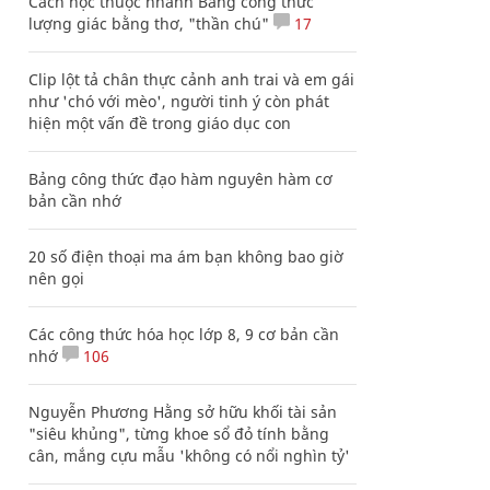
Cách học thuộc nhanh Bảng công thức
lượng giác bằng thơ, "thần chú"
17
Clip lột tả chân thực cảnh anh trai và em gái
như 'chó với mèo', người tinh ý còn phát
hiện một vấn đề trong giáo dục con
Bảng công thức đạo hàm nguyên hàm cơ
bản cần nhớ
20 số điện thoại ma ám bạn không bao giờ
nên gọi
Các công thức hóa học lớp 8, 9 cơ bản cần
nhớ
106
Nguyễn Phương Hằng sở hữu khối tài sản
"siêu khủng", từng khoe sổ đỏ tính bằng
cân, mắng cựu mẫu 'không có nổi nghìn tỷ'