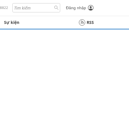
18822
Đăng nhập
Sự kiện
RSS