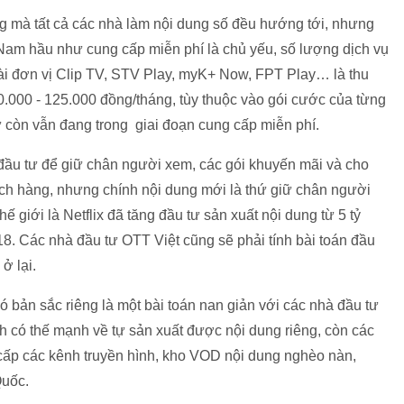
ng mà tất cả các nhà làm nội dung số đều hướng tới, nhưng
 Nam hầu như cung cấp miễn phí là chủ yếu, số lượng dịch vụ
vài đơn vị Clip TV, STV Play, myK+ Now, FPT Play… là thu
.000 - 125.000 đồng/tháng, tùy thuộc vào gói cước của từng
 còn vẫn đang trong giai đoạn cung cấp miễn phí.
 đầu tư để giữ chân người xem, các gói khuyến mãi và cho
hách hàng, nhưng chính nội dung mới là thứ giữ chân người
ế giới là Netflix đã tăng đầu tư sản xuất nội dung từ 5 tỷ
 Các nhà đầu tư OTT Việt cũng sẽ phải tính bài toán đầu
ở lại.
có bản sắc riêng là một bài toán nan giản với các nhà đầu tư
nh có thế mạnh về tự sản xuất được nội dung riêng, còn các
 cấp các kênh truyền hình, kho VOD nội dung nghèo nàn,
Quốc.