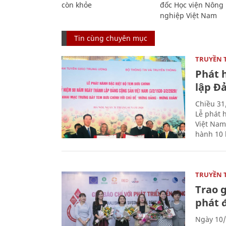
còn khỏe
đốc Học viện Nông
nghiệp Việt Nam
Tin cùng chuyên mục
TRUYỀN 
Phát 
lập Đ
Chiều 31
Lễ phát 
Việt Nam
hành 10 
TRUYỀN 
Trao g
phát 
Ngày 10/