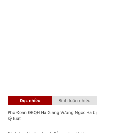
Đọc nhiều
Bình luận nhiều
Phó Đoàn ĐBQH Hà Giang Vương Ngọc Hà bị
kỷ luật