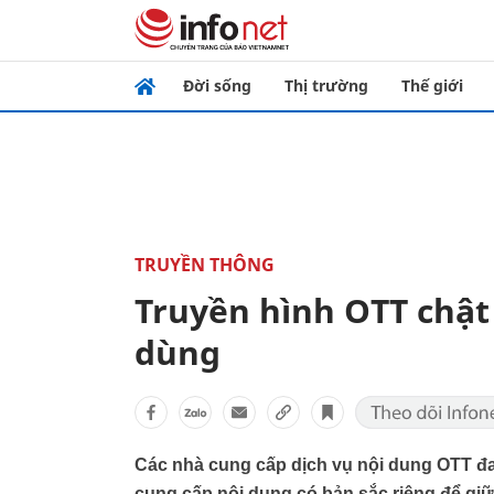
Đời sống
Thị trường
Thế giới
TRUYỀN THÔNG
Truyền hình OTT chật
dùng
Các nhà cung cấp dịch vụ nội dung OTT đa
cung cấp nội dung có bản sắc riêng để gi