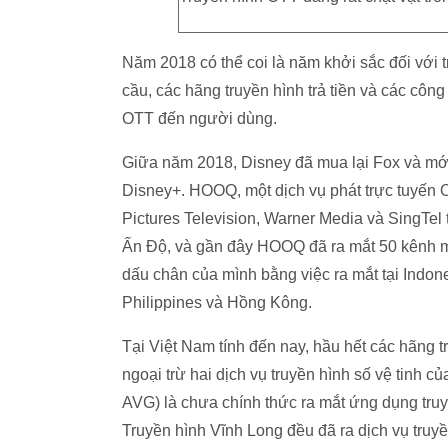
Năm 2018 có thể coi là năm khởi sắc đối với 
cầu, các hãng truyền hình trả tiền và các côn
OTT đến người dùng.
Giữa năm 2018, Disney đã mua lại Fox và mới 
Disney+. HOOQ, một dịch vụ phát trực tuyến O
Pictures Television, Warner Media và SingTel
Ấn Độ, và gần đây HOOQ đã ra mắt 50 kênh m
dấu chân của mình bằng việc ra mắt tại Indone
Philippines và Hồng Kông.
Tại Việt Nam tính đến nay, hầu hết các hãng t
ngoại trừ hai dịch vụ truyền hình số vệ tinh 
AVG) là chưa chính thức ra mắt ứng dụng tru
Truyền hình Vĩnh Long đều đã ra dịch vụ truy