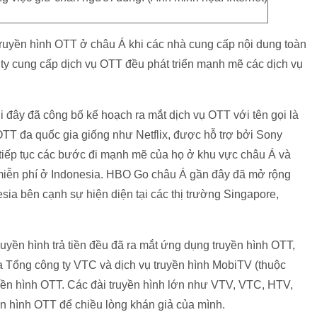
truyền hình OTT ở châu Á khi các nhà cung cấp nội dung toàn
g ty cung cấp dịch vụ OTT đều phát triển mạnh mẽ các dịch vụ
đây đã công bố kế hoạch ra mắt dịch vụ OTT với tên gọi là
TT đa quốc gia giống như Netflix, được hỗ trợ bởi Sony
 tiếp tục các bước đi mạnh mẽ của họ ở khu vực châu Á và
iễn phí ở Indonesia. HBO Go châu Á gần đây đã mở rộng
sia bên cạnh sự hiện diện tại các thị trường Singapore,
ruyền hình trả tiền đều đã ra mắt ứng dụng truyền hình OTT,
của Tổng công ty VTC và dịch vụ truyền hình MobiTV (thuộc
yền hình OTT. Các đài truyền hình lớn như VTV, VTC, HTV,
ền hình OTT để chiều lòng khán giả của mình.