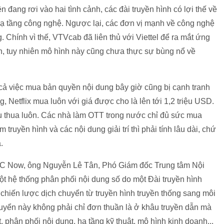
đang rơi vào hai tình cảnh, các đài truyền hình có lợi thế về
, hạ tầng công nghệ. Ngược lại, các đơn vị mạnh về công nghệ
g. Chính vì thế, VTVcab đã liên thủ với Viettel để ra mắt ứng
, tuy nhiên mô hình này cũng chưa thực sự bùng nổ về
ả việc mua bản quyền nội dung bây giờ cũng bị cạnh tranh
, Netflix mua luôn với giá được cho là lên tới 1,2 triệu USD.
ịu thua luôn. Các nhà làm OTT trong nước chỉ đủ sức mua
ruyền hình và các nội dung giải trí thì phải tính lâu dài, chứ
.
VTC Now, ông Nguyễn Lê Tân, Phó Giám đốc Trung tâm Nội
t hệ thống phân phối nội dung số do một Đài truyền hình
g chiến lược dịch chuyển từ truyền hình truyền thống sang môi
huyển này không phải chỉ đơn thuần là ở khâu truyền dẫn mà
, phân phối nội dung, hạ tầng kỹ thuật, mô hình kinh doanh...