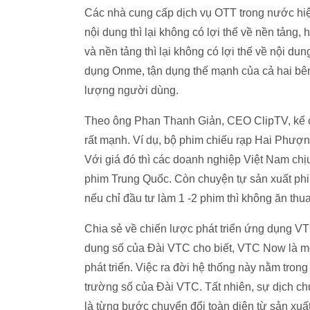
Các nhà cung cấp dịch vụ OTT trong nước hiện 
nội dung thì lại không có lợi thế về nền tảng
và nền tảng thì lại không có lợi thế về nội dun
dụng Onme, tận dụng thế mạnh của cả hai bên
lượng người dùng.
Theo ông Phan Thanh Giản, CEO ClipTV, kể c
rất mạnh. Ví dụ, bộ phim chiếu rạp Hai Phượng
Với giá đó thì các doanh nghiệp Việt Nam ch
phim Trung Quốc. Còn chuyện tự sản xuất phim t
nếu chỉ đầu tư làm 1 -2 phim thì không ăn thua
Chia sẻ về chiến lược phát triển ứng dụng 
dung số của Đài VTC cho biết, VTC Now là mộ
phát triển. Việc ra đời hệ thống này nằm tron
trường số của Đài VTC. Tất nhiên, sự dịch c
là từng bước chuyển đổi toàn diện từ sản xuất