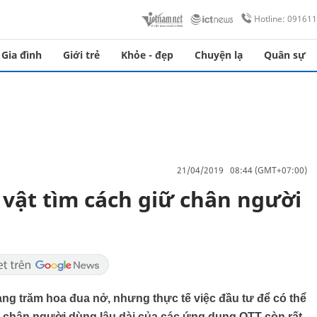
Hotline: 09161
Gia đình
Giới trẻ
Khỏe - đẹp
Chuyện lạ
Quân sự
21/04/2019 08:44 (GMT+07:00)
 vật tìm cách giữ chân người
ng trăm hoa đua nở, nhưng thực tế việc đầu tư để có thể
ữ chân người dùng lâu dài của các ứng dụng OTT còn rất