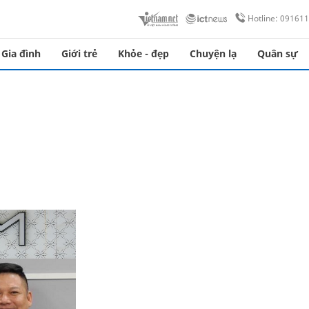
Hotline: 09161
Gia đình
Giới trẻ
Khỏe - đẹp
Chuyện lạ
Quân sự