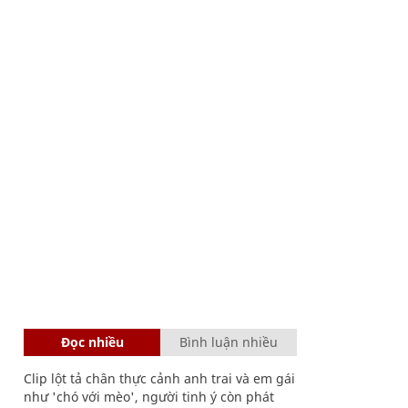
Đọc nhiều
Bình luận nhiều
Clip lột tả chân thực cảnh anh trai và em gái
như 'chó với mèo', người tinh ý còn phát