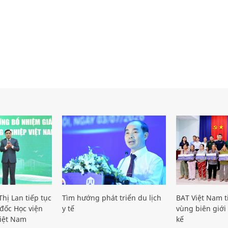
hị Lan tiếp tục
Tìm hướng phát triển du lịch
BAT Việt Nam t
đốc Học viện
y tế
vùng biên giới 
iệt Nam
kế