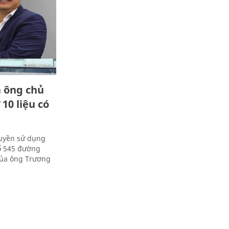
a ông chủ
10 liệu có
quyền sử dụng
số 545 đường
của ông Trương