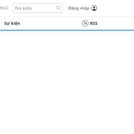
18822
Đăng nhập
Sự kiện
RSS