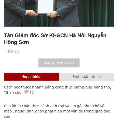
Tân Giám đốc Sở KH&CN Hà Nội Nguyễn
Hồng Sơn
THỜI SỰ
XEM THÊM BÀI VIẾT
Đọc nhiều
Bình luận nhiều
Cách học thuộc nhanh Bảng công thức lượng giác bằng thơ,
"thần chú"
17
Clip lột tả chân thực cảnh anh trai và em gái như 'chó với
mèo', người tinh ý còn phát hiện một vấn đề trong giáo dục
con