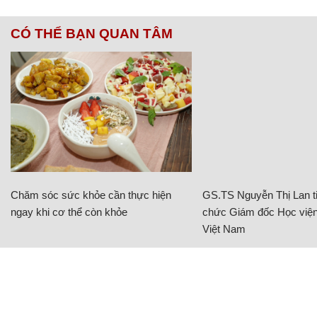
CÓ THỂ BẠN QUAN TÂM
Chăm sóc sức khỏe cần thực hiện
GS.TS Nguyễn Thị Lan ti
ngay khi cơ thể còn khỏe
chức Giám đốc Học viện
Việt Nam