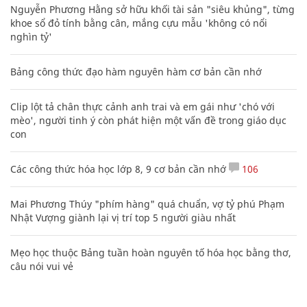
Nguyễn Phương Hằng sở hữu khối tài sản "siêu khủng", từng
khoe sổ đỏ tính bằng cân, mắng cựu mẫu 'không có nổi
nghìn tỷ'
Bảng công thức đạo hàm nguyên hàm cơ bản cần nhớ
Clip lột tả chân thực cảnh anh trai và em gái như 'chó với
mèo', người tinh ý còn phát hiện một vấn đề trong giáo dục
con
Các công thức hóa học lớp 8, 9 cơ bản cần nhớ
106
Mai Phương Thúy "phím hàng" quá chuẩn, vợ tỷ phú Phạm
Nhật Vượng giành lại vị trí top 5 người giàu nhất
Mẹo học thuộc Bảng tuần hoàn nguyên tố hóa học bằng thơ,
câu nói vui vẻ