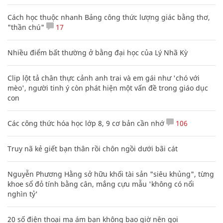
Cách học thuộc nhanh Bảng công thức lượng giác bằng thơ,
"thần chú"
17
Nhiều điểm bất thường ở bằng đại học của Lý Nhã Kỳ
Clip lột tả chân thực cảnh anh trai và em gái như 'chó với
mèo', người tinh ý còn phát hiện một vấn đề trong giáo dục
con
Các công thức hóa học lớp 8, 9 cơ bản cần nhớ
106
Truy nã kẻ giết bạn thân rồi chôn ngồi dưới bãi cát
Nguyễn Phương Hằng sở hữu khối tài sản "siêu khủng", từng
khoe sổ đỏ tính bằng cân, mắng cựu mẫu 'không có nổi
nghìn tỷ'
20 số điện thoại ma ám bạn không bao giờ nên gọi