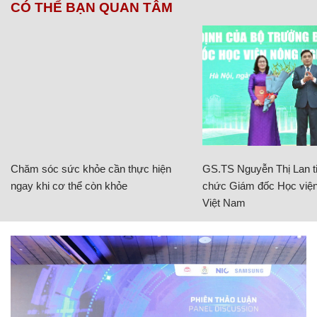
CÓ THỂ BẠN QUAN TÂM
Chăm sóc sức khỏe cần thực hiện
GS.TS Nguyễn Thị Lan ti
ngay khi cơ thể còn khỏe
chức Giám đốc Học viện
Việt Nam