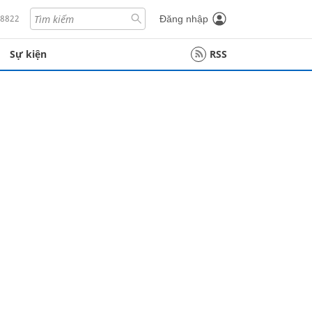
18822
Đăng nhập
Sự kiện
RSS