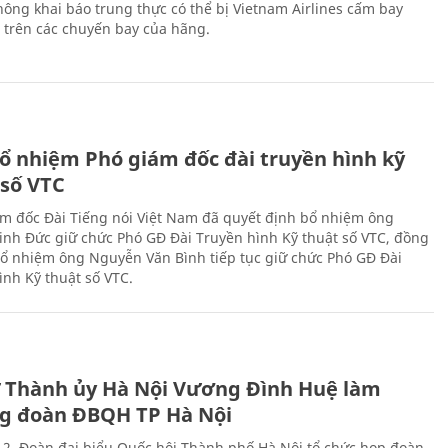
ông khai báo trung thực có thể bị Vietnam Airlines cấm bay
n trên các chuyến bay của hãng.
ổ nhiệm Phó giám đốc đài truyền hình kỹ
 số VTC
m đốc Đài Tiếng nói Việt Nam đã quyết định bổ nhiệm ông
nh Đức giữ chức Phó GĐ Đài Truyền hình Kỹ thuật số VTC, đồng
 bổ nhiệm ông Nguyễn Văn Bình tiếp tục giữ chức Phó GĐ Đài
ình Kỹ thuật số VTC.
ư Thành ủy Hà Nội Vương Đình Huệ làm
g đoàn ĐBQH TP Hà Nội
 2, Đoàn đại biểu Quốc hội Thành phố Hà Nội tổ chức họp đoàn