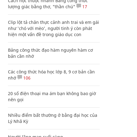
Cách học thuộc nhanh Bảng công thức
lượng giác bằng thơ, "thần chú"
17
Clip lột tả chân thực cảnh anh trai và em gái
như 'chó với mèo', người tinh ý còn phát
hiện một vấn đề trong giáo dục con
Bảng công thức đạo hàm nguyên hàm cơ
bản cần nhớ
Các công thức hóa học lớp 8, 9 cơ bản cần
nhớ
106
20 số điện thoại ma ám bạn không bao giờ
nên gọi
Nhiều điểm bất thường ở bằng đại học của
Lý Nhã Kỳ
Người lãng mạn cuối cùng