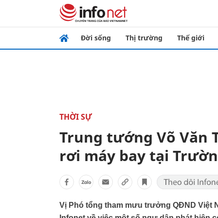
Đời sống
Thị trường
Thế giới
THỜI SỰ
Trung tướng Võ Văn T
rơi máy bay tại Trườ
Vị Phó tổng tham mưu trưởng QĐND Việt Na
Infonet về việc một số ngư dân phát hiện 