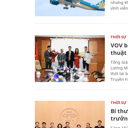
nhưng kh
vĩnh viễ
THỜI SỰ
VOV b
thuật
Tổng Giá
Lương Mi
thời tái
Truyền h
THỜI SỰ
Bí th
trưởn
Sáng 18/