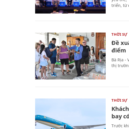
triển, t
THỜI SỰ
Đề xu
điểm
Bà Rịa -
thị trườ
THỜI SỰ
Khách
bay có
Trước kh