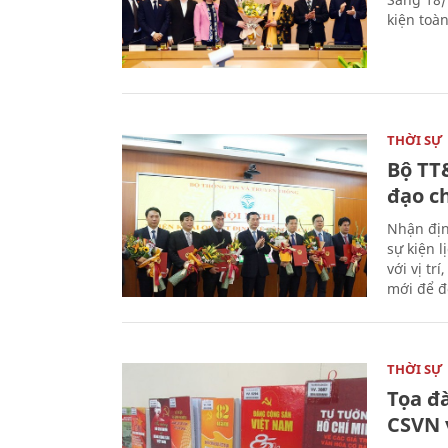
kiện toà
THỜI SỰ
Bộ TT
đạo c
Nhận địn
sự kiện 
với vị tr
mới để đ
THỜI SỰ
Tọa đ
CSVN 