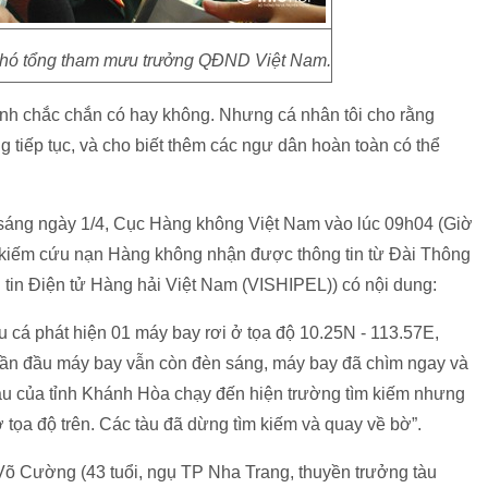
hó tổng tham mưu trưởng QĐND Việt Nam.
nh chắc chắn có hay không. Nhưng cá nhân tôi cho rằng
 tiếp tục, và cho biết thêm các ngư dân hoàn toàn có thể
o sáng ngày 1/4, Cục Hàng không Việt Nam vào lúc 09h04 (Giờ
 kiếm cứu nạn Hàng không nhận được thông tin từ Đài Thông
 tin Điện tử Hàng hải Việt Nam (VISHIPEL)) có nội dung:
 cá phát hiện 01 máy bay rơi ở tọa độ 10.25N - 113.57E,
phần đầu máy bay vẫn còn đèn sáng, máy bay đã chìm ngay và
 tàu của tỉnh Khánh Hòa chạy đến hiện trường tìm kiếm nhưng
ở tọa độ trên. Các tàu đã dừng tìm kiếm và quay về bờ”.
 Võ Cường (43 tuổi, ngụ TP Nha Trang, thuyền trưởng tàu