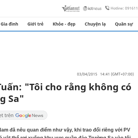
Hotline: 09161
Gia đình
Giới trẻ
Khỏe - đẹp
Chuyện lạ
Quân sự
03/04/2015 14:41 (GMT+07:00)
uấn: "Tôi cho rằng không có
ng Sa"
m đã nêu quan điểm như vậy, khi trao đổi riêng với PV
có vật thể rơi xuống khu vực quần đảo Trường Sa vào tối