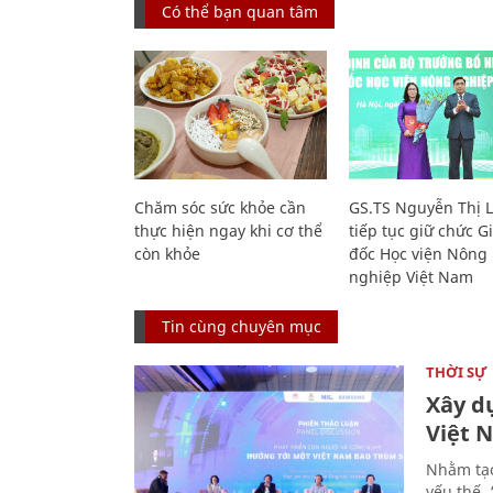
Có thể bạn quan tâm
Chăm sóc sức khỏe cần
GS.TS Nguyễn Thị 
thực hiện ngay khi cơ thể
tiếp tục giữ chức 
còn khỏe
đốc Học viện Nông
nghiệp Việt Nam
Tin cùng chuyên mục
THỜI SỰ
Xây d
Việt 
Nhằm tạo
yếu thế,