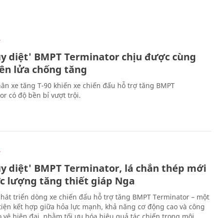
Ự
ủy diệt' BMPT Terminator chịu được cùng
tên lửa chống tăng
ân xe tăng T-90 khiến xe chiến đấu hỗ trợ tăng BMPT
r có độ bền bỉ vượt trội.
Ự
ủy diệt' BMPT Terminator, lá chắn thép mới
ực lượng tăng thiết giáp Nga
hát triển dòng xe chiến đấu hỗ trợ tăng BMPT Terminator – một
iện kết hợp giữa hỏa lực mạnh, khả năng cơ động cao và công
 vệ hiện đại, nhằm tối ưu hóa hiệu quả tác chiến trong môi