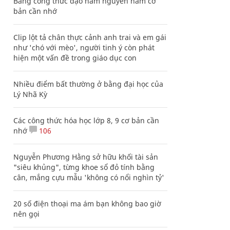
Bảng công thức đạo hàm nguyên hàm cơ
bản cần nhớ
Clip lột tả chân thực cảnh anh trai và em gái
như 'chó với mèo', người tinh ý còn phát
hiện một vấn đề trong giáo dục con
Nhiều điểm bất thường ở bằng đại học của
Lý Nhã Kỳ
Các công thức hóa học lớp 8, 9 cơ bản cần
nhớ
106
Nguyễn Phương Hằng sở hữu khối tài sản
"siêu khủng", từng khoe sổ đỏ tính bằng
cân, mắng cựu mẫu 'không có nổi nghìn tỷ'
20 số điện thoại ma ám bạn không bao giờ
nên gọi