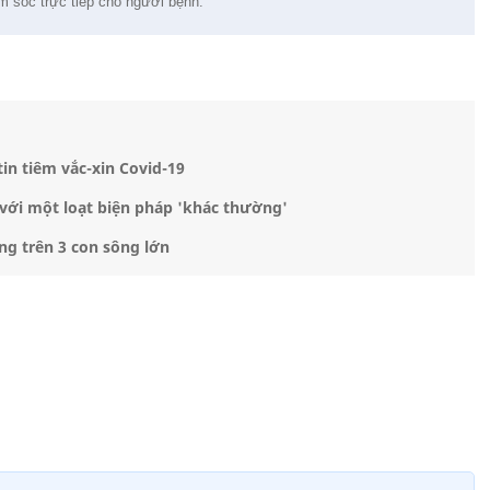
m sóc trực tiếp cho người bệnh.
in tiêm vắc-xin Covid-19
với một loạt biện pháp 'khác thường'
ng trên 3 con sông lớn