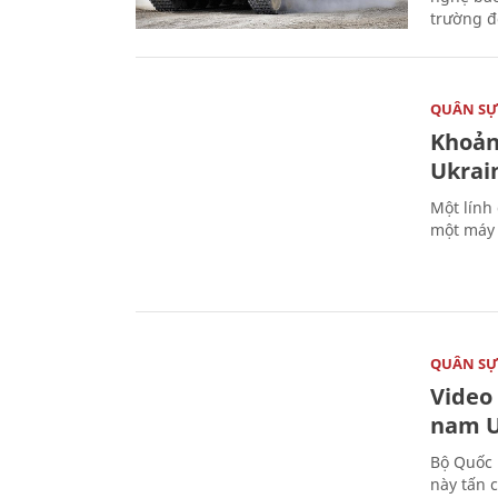
trường đô
QUÂN S
Khoản
Ukrai
Một lính
một máy 
QUÂN S
Video
nam U
Bộ Quốc 
này tấn 