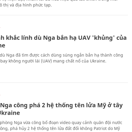
 thị và địa hình phức tạp.
Ự
h khắc lính dù Nga bắn hạ UAV 'khủng' của
ne
 dù Nga đã tìm được cách dùng súng ngắn bắn hạ thành công
bay không người lái (UAV) mang chất nổ của Ukraine.
Ự
 Nga công phá 2 hệ thống tên lửa Mỹ ở tây
kraine
phòng Nga vừa công bố đoạn video quay cảnh quân đội nước
công, phá hủy 2 hệ thống tên lửa đất đối không Patriot do Mỹ