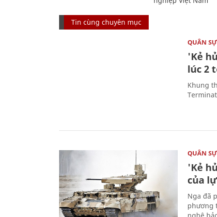
nghiệp Việt Nam
Tin cùng chuyên mục
QUÂN S
'Kẻ h
lúc 2 
Khung th
Terminato
QUÂN S
'Kẻ h
của l
Nga đã p
phương t
nghệ bảo