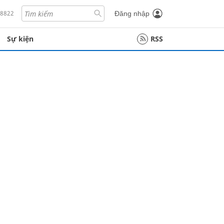
18822
Đăng nhập
Sự kiện
RSS