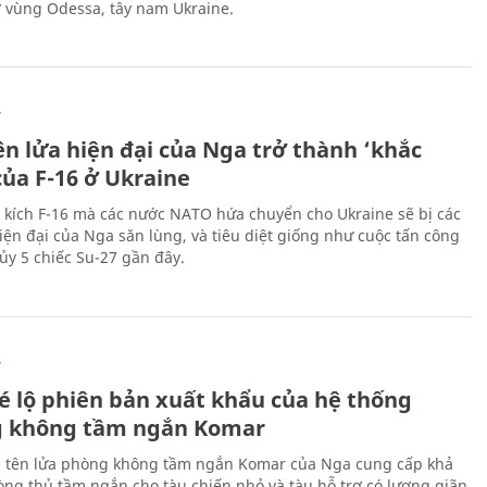
ở vùng Odessa, tây nam Ukraine.
Ự
ên lửa hiện đại của Nga trở thành ‘khắc
của F-16 ở Ukraine
 kích F-16 mà các nước NATO hứa chuyển cho Ukraine sẽ bị các
hiện đại của Nga săn lùng, và tiêu diệt giống như cuộc tấn công
ủy 5 chiếc Su-27 gần đây.
Ự
é lộ phiên bản xuất khẩu của hệ thống
 không tầm ngắn Komar
 tên lửa phòng không tầm ngắn Komar của Nga cung cấp khả
ng thủ tầm ngắn cho tàu chiến nhỏ và tàu hỗ trợ có lượng giãn