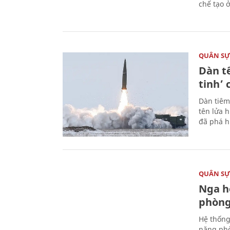
chế tạo 
QUÂN S
Dàn t
tinh’ 
Dàn tiêm
tên lửa 
đã phá h
QUÂN S
Nga h
phòng
Hệ thống
năng phò