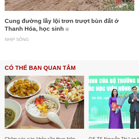
Cung đường lầy lội trơn trượt bùn đất ở
Thanh Hóa, học sinh
NHỊP SỐNG
CÓ THỂ BẠN QUAN TÂM
Chăm sóc sức khỏe cần thực hiện
GS.TS Nguyễn Thị Lan ti