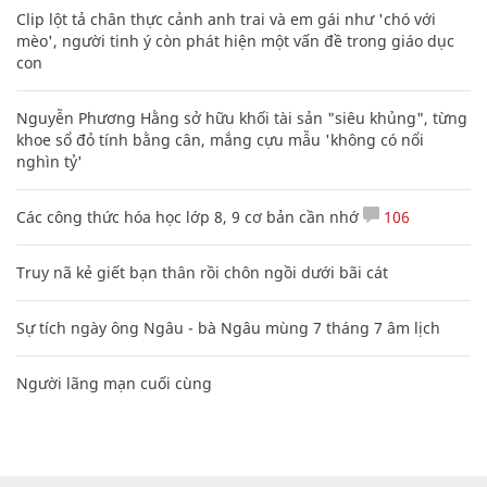
Clip lột tả chân thực cảnh anh trai và em gái như 'chó với
mèo', người tinh ý còn phát hiện một vấn đề trong giáo dục
con
Nguyễn Phương Hằng sở hữu khối tài sản "siêu khủng", từng
khoe sổ đỏ tính bằng cân, mắng cựu mẫu 'không có nổi
nghìn tỷ'
Các công thức hóa học lớp 8, 9 cơ bản cần nhớ
106
Truy nã kẻ giết bạn thân rồi chôn ngồi dưới bãi cát
Sự tích ngày ông Ngâu - bà Ngâu mùng 7 tháng 7 âm lịch
Người lãng mạn cuối cùng