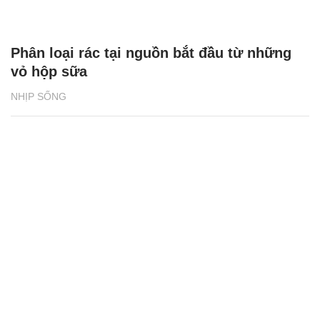
Phân loại rác tại nguồn bắt đầu từ những
vỏ hộp sữa
NHỊP SỐNG