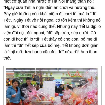
một cơ quan nhà nước ở Hà Nội thẳng thắn nói:
“Ngày xưa Tết là nghĩ đến ăn chơi và hưởng thụ.
Bây giờ không còn khái niệm đi chơi tết mà là “đi”
Tết”. Ngày Tết về nội ngoại có tốn kém thì không nói
làm gì, vì thời nào cũng thế. Nhưng nay Tết là dịp lo
việc đối nội, đối ngoại, “đi” sếp trên, sếp dưới. Có
con đi học thì lo “đi” Tết thầy cô cho con, bố mẹ đi
làm thì “đi” Tết sếp của bố mẹ. Tết không đơn giản
là “thịt mỡ dưa hành câu đối đỏ” nữa rồi! Anh than
thở.