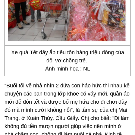
Xe quà Tết đầy ắp tiêu tốn hàng triệu đồng của
đôi vợ chồng trẻ.
Ảnh minh họa : NL
“Buổi tối về nhà nhìn 2 đứa con háo hức thi nhau kể
chuyện các bạn trong lớp khoe có váy mới, quần áo
mới để đón tết và được bố mẹ hứa cho đi chơi đây
đó mà mình cười không nổi”, là tâm sự của chị Mai
Trang, ở Xuân Thủy, Cầu Giấy. Chị cho biết: "Đi làm
không đủ tiền mượn người giúp việc nên mình ở
nhà chăm con, chồng đi làm nuôi cả nhà. Kinh tế