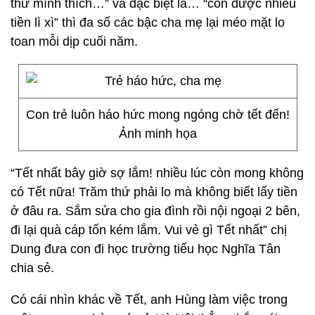
thứ mình thích…” và đặc biệt là… “con được nhiều
tiền lì xì” thì đa số các bậc cha mẹ lại méo mặt lo
toan mỗi dịp cuối năm.
Con trẻ luôn háo hức mong ngóng chờ tết đến!
Ảnh minh họa
“Tết nhất bây giờ sợ lắm! nhiều lúc còn mong không
có Tết nữa! Trăm thứ phải lo mà không biết lấy tiền
ở đâu ra. Sắm sửa cho gia đình rồi nội ngoại 2 bên,
đi lại quà cáp tốn kém lắm. Vui vẻ gì Tết nhất” chị
Dung đưa con đi học trường tiểu học Nghĩa Tân
chia sẻ.
Có cái nhìn khác về Tết, anh Hùng làm việc trong