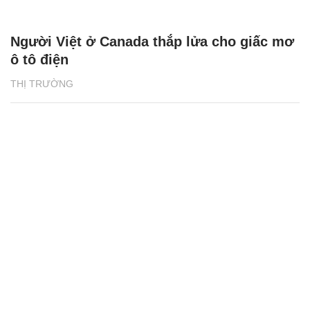
Người Việt ở Canada thắp lửa cho giấc mơ
ô tô điện
THỊ TRƯỜNG