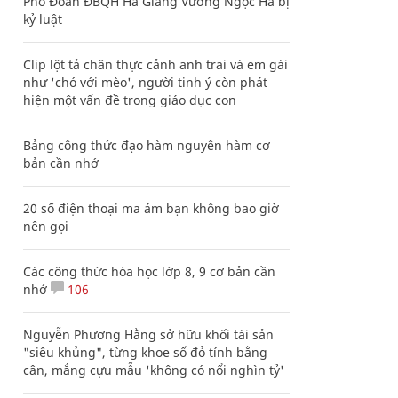
Phó Đoàn ĐBQH Hà Giang Vương Ngọc Hà bị
kỷ luật
Clip lột tả chân thực cảnh anh trai và em gái
như 'chó với mèo', người tinh ý còn phát
hiện một vấn đề trong giáo dục con
Bảng công thức đạo hàm nguyên hàm cơ
bản cần nhớ
20 số điện thoại ma ám bạn không bao giờ
nên gọi
Các công thức hóa học lớp 8, 9 cơ bản cần
nhớ
106
Nguyễn Phương Hằng sở hữu khối tài sản
"siêu khủng", từng khoe sổ đỏ tính bằng
cân, mắng cựu mẫu 'không có nổi nghìn tỷ'