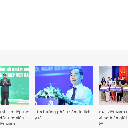
hị Lan tiếp tục
Tìm hướng phát triển du lịch
BAT Việt Nam t
đốc Học viện
y tế
vùng biên giới 
iệt Nam
kế