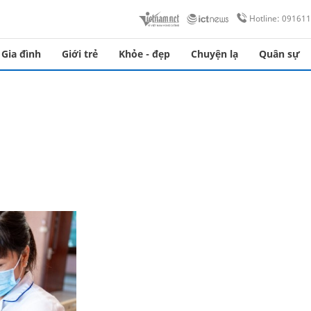
Hotline: 09161
Gia đình
Giới trẻ
Khỏe - đẹp
Chuyện lạ
Quân sự