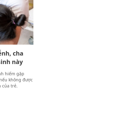
ễnh, cha
sinh này
inh hiếm gặp
, nếu không được
 của trẻ.