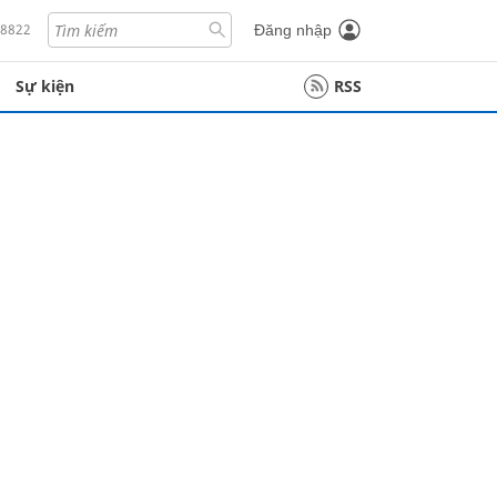
18822
Đăng nhập
Sự kiện
RSS