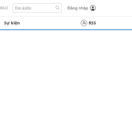
18822
Đăng nhập
Sự kiện
RSS