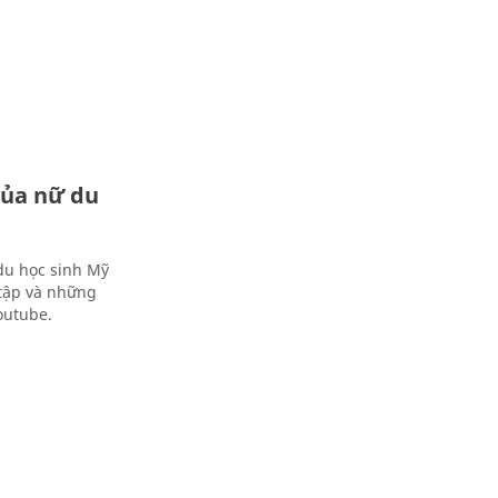
của nữ du
du học sinh Mỹ
 tập và những
outube.