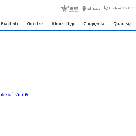
Hotline: 09161
Gia đình
Giới trẻ
Khỏe - đẹp
Chuyện lạ
Quân sự