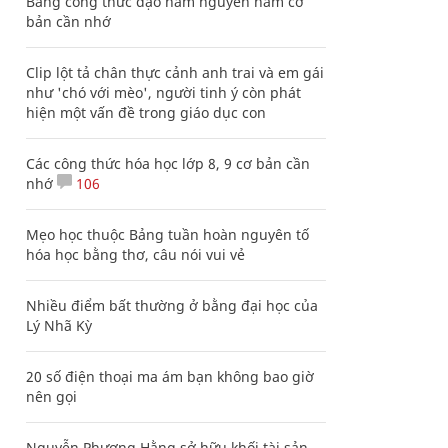
Bảng công thức đạo hàm nguyên hàm cơ
bản cần nhớ
Clip lột tả chân thực cảnh anh trai và em gái
như 'chó với mèo', người tinh ý còn phát
hiện một vấn đề trong giáo dục con
Các công thức hóa học lớp 8, 9 cơ bản cần
nhớ
106
Mẹo học thuộc Bảng tuần hoàn nguyên tố
hóa học bằng thơ, câu nói vui vẻ
Nhiều điểm bất thường ở bằng đại học của
Lý Nhã Kỳ
20 số điện thoại ma ám bạn không bao giờ
nên gọi
Nguyễn Phương Hằng sở hữu khối tài sản