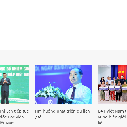
hị Lan tiếp tục
Tìm hướng phát triển du lịch
BAT Việt Nam t
đốc Học viện
y tế
vùng biên giới 
iệt Nam
kế